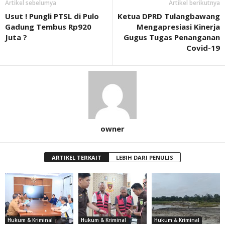
Artikel sebelumya
Artikel berikutnya
Usut ! Pungli PTSL di Pulo
Ketua DPRD Tulangbawang
Gadung Tembus Rp920
Mengapresiasi Kinerja
Juta ?
Gugus Tugas Penanganan
Covid-19
owner
ARTIKEL TERKAIT
LEBIH DARI PENULIS
Hukum & Kriminal
Hukum & Kriminal
Hukum & Kriminal