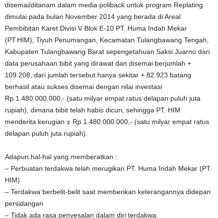
disemai/ditanam dalam media poliback untuk program Replating
dimulai pada bulan November 2014 yang berada di Areal
Pembibitan Karet Divisi V Blok E-10 PT. Huma Indah Mekar
(PT.HIM), Tiyuh Penumangan, Kecamatan Tulangbawang Tengah,
Kabupaten Tulangbawang Barat sepengetahuan Saksi Juarno dari
data perusahaan bibit yang dirawat dan disemai berjumlah +
109.208, dari jumlah tersebut hanya sekitar + 82.923 batang
berhasil atau sukses disemai dengan nilai investasi
Rp.1.480.000.000,- (satu milyar empat ratus delapan puluh juta
rupiah), dimana bibit telah habis dicuri, sehingga PT. HIM
menderita kerugian ± Rp.1.480.000.000,- (satu milyar empat ratus
delapan puluh juta rupiah).
Adapun hal-hal yang memberatkan :
– Perbuatan terdakwa telah merugikan PT. Huma Indah Mekar (PT.
HIM)
– Terdakwa berbelit-belit saat memberikan keterangannya didepan
persidangan
– Tidak ada rasa penyesalan dalam diri terdakwa.