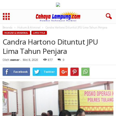
Beranda
Hukum & Kriminal
Candra Hartono Dituntut JPU Lima Tahun Penjara
HUKUM & KRIMINAL
LIFESTYLE
Candra Hartono Dituntut JPU
Lima Tahun Penjara
Oleh
owner
-
Mei 8, 2020
877
0
Facebook
Twitter