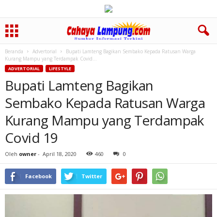
Beranda
Advertorial
Bupati Lamteng Bagikan Sembako Kepada Ratusan Warga
Kurang Mampu yang Terdampak Covid...
ADVERTORIAL
LIFESTYLE
Bupati Lamteng Bagikan
Sembako Kepada Ratusan Warga
Kurang Mampu yang Terdampak
Covid 19
Oleh
owner
-
April 18, 2020
460
0
Facebook
Twitter