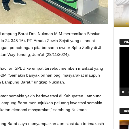
 Lampung Barat Drs. Nukman M.M meresmikan Stasiun
 24.345.164 PT. Arnata Zewin Sejati yang ditandai
VI
ngan pemotongan pita bersama owner Spbu Zeffry di Jl.
Pemu
tan Way Tenong, Jum’at (29/11/2024).
Video
ehadiran SPBU ke empat tersebut memberi manfaat yang
M “Semakin banyak pilihan bagi masyarakat maupun
n Lampung Barat,” ungkap Nukman.
estor semakin yakin berinvestasi di Kabupaten Lampung
 Lampung Barat menunjukkan peluang investasi semakin
ngkatan ekonomi masyarakat,” sambung Nukman.
Be
ng Barat saya menyampaikan apresiasi dan terimakasih