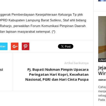
enggerak Pemberdayaan Kesejahteraan Keluarga Tp pkk
 DPRD Kabupaten Lampung Barat Sutikno, Staf ahli bidang
aharjo, perwakilan Forum Komunikasi Pimpinan Daerah
an lapisan masyarakat setempat. (*)
tter
Lifest
Artikel berikutnya
Jej
si
Pj. Bupati Nukman Pimpin Upacara
Wi
Peringatan Hari Kopri, Kesehatan
Nasional, PGRI dan Hari Cinta Puspa
owne
Cahay
menjad
sebag
Pada 