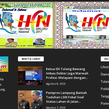
BERITA LEBIH
KA
Lifest
Ketua IDI Tulang Bawang
Imbau Dokter Jaga Marwah
Daera
Profesi: Melayani dengan...
ita
Tulan
Agustus 8, 2026
a,
Politi
ung,
Pemprov Lampung Bantah
Tang
Tuduhan LSM Fokal Soal
Status Lahan di Jalan...
Parle
Agustus 7, 2026