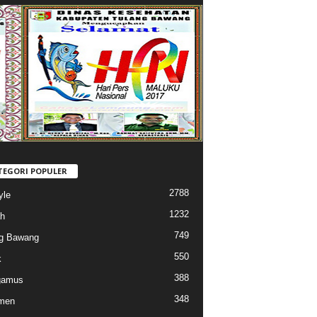
TEGORI POPULER
2788
yle
1232
h
749
g Bawang
550
k
388
gamus
348
men