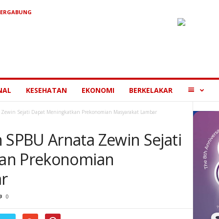
BERGABUNG
MORE
NAL
KESEHATAN
EKONOMI
BERKELAKAR
ewin Sejati Dapat Meningkatkan Prekonomian Masyarakat Lambar
SPBU Arnata Zewin Sejati
kan Prekonomian
r
0