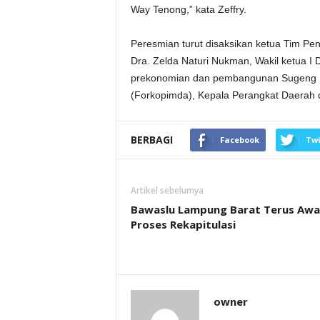
Way Tenong,” kata Zeffry.
Peresmian turut disaksikan ketua Tim P
Dra. Zelda Naturi Nukman, Wakil ketua I
prekonomian dan pembangunan Sugeng R
(Forkopimda), Kepala Perangkat Daerah d
BERBAGI
Facebook
Twi
Artikel sebelumya
Bawaslu Lampung Barat Terus Awa
Proses Rekapitulasi
owner