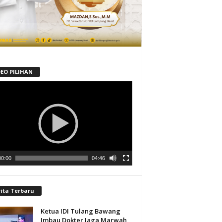
DEO PILIHAN
tar
00:00
04:46
rita Terbaru
Ketua IDI Tulang Bawang
Imbau Dokter Jaga Marwah