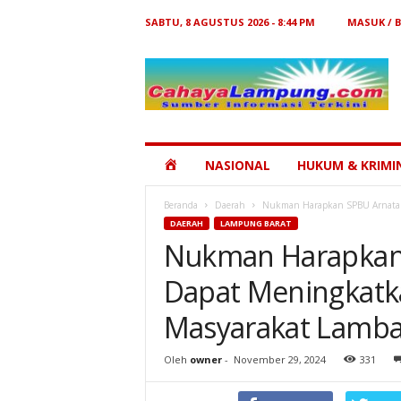
SABTU, 8 AGUSTUS 2026 - 8:44 PM
MASUK / 
Cahaya
Lampung
HOME
NASIONAL
HUKUM & KRIMI
Beranda
Daerah
Nukman Harapkan SPBU Arnata Z
DAERAH
LAMPUNG BARAT
Nukman Harapkan 
Dapat Meningkat
Masyarakat Lamba
Oleh
owner
-
November 29, 2024
331