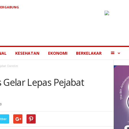
BERGABUNG
MORE
NAL
KESEHATAN
EKONOMI
BERKELAKAR
ejabat Dandim
Gelar Lepas Pejabat
0
tter