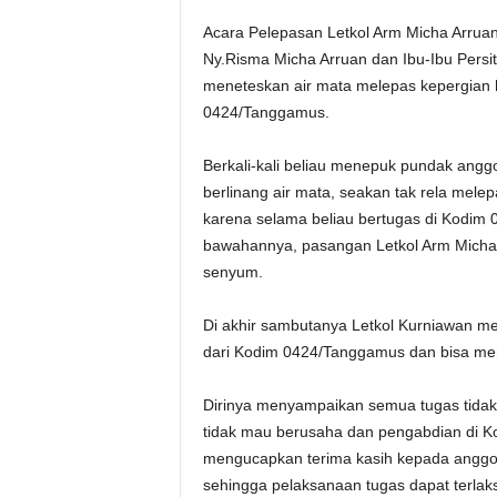
Acara Pelepasan Letkol Arm Micha Arruan,
Ny.Risma Micha Arruan dan Ibu-Ibu Pers
meneteskan air mata melepas kepergian 
0424/Tanggamus.
Berkali-kali beliau menepuk pundak ang
berlinang air mata, seakan tak rela mel
karena selama beliau bertugas di Kodi
bawahannya, pasangan Letkol Arm Micha
senyum.
Di akhir sambutanya Letkol Kurniawan m
dari Kodim 0424/Tanggamus dan bisa me
Dirinya menyampaikan semua tugas tidak 
tidak mau berusaha dan pengabdian di K
mengucapkan terima kasih kepada angg
sehingga pelaksanaan tugas dapat terlak