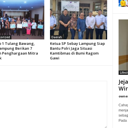
orized
Daerah
 1 Tulang Bawang,
Ketua SP Sebay Lampung Siap
ampung Berikan 7
Bantu Polri Jaga Situasi
 Penghargaan Mitra
Kamtibmas di Bumi Ragom
k
Gawi
Lifest
Jej
Wi
owne
Cahay
menjad
sebag
Pada 