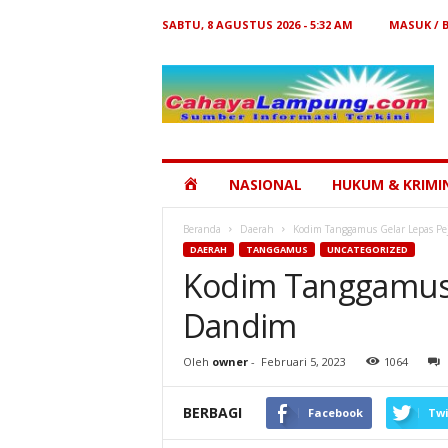
SABTU, 8 AGUSTUS 2026 - 5:32 AM
MASUK / 
Cahaya
Lampung
HOME
NASIONAL
HUKUM & KRIMI
Beranda
Daerah
Kodim Tanggamus Gelar Lepas P
DAERAH
TANGGAMUS
UNCATEGORIZED
Kodim Tanggamus 
Dandim
Oleh
owner
-
Februari 5, 2023
1064
BERBAGI
Facebook
Twi