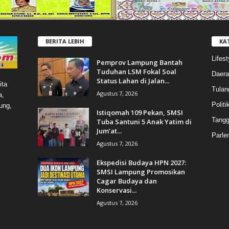
BERITA LEBIH
KA
Lifest
Pemprov Lampung Bantah
Tuduhan LSM Fokal Soal
Daera
Status Lahan di Jalan...
ita
Tulan
Agustus 7, 2026
a,
Politi
ung,
Istiqomah 109 Pekan, SMSI
Tang
Tuba Santuni 5 Anak Yatim di
Jum’at...
Parle
Agustus 7, 2026
Ekspedisi Budaya HPN 2027:
SMSI Lampung Promosikan
Cagar Budaya dan
Konservasi...
Agustus 7, 2026