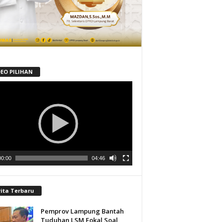
DEO PILIHAN
tar
00:00
04:46
rita Terbaru
Pemprov Lampung Bantah
Tuduhan LSM Fokal Soal