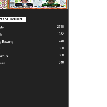
TEGORI POPULER
2788
yle
1232
h
748
g Bawang
550
k
388
gamus
348
men