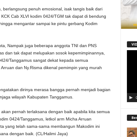
 berlangsung penuh emosional, isak tangis baik dari
it KCK Cab XLVI kodim 0424/TGM tak dapat di bendung
hingga mengantar sampai ke pintu gerbang Kodim
VI
gota, Nampak juga beberapa anggota TNI dan PNS
epas dan tak dapat melupakan sosok kepemimpinannya,
Pemu
Video
m 0424/Tanggamus sangat dekat kepada semua
 Arruan dan Ny.Risma dikenal pemimpin yang murah
engatakan dirinya merasa bangga pernah menjadi bagian
njaga wilayah Kabupaten Tanggamus.
akan pernah terlaksana dengan baik apabila kita semua
Be
odim 0424/Tanggamus, letkol arm Micha Arruan
ota yang telah sama-sama membangun Makodim ini
sana dengan baik. (CL/Halimi Jaya)