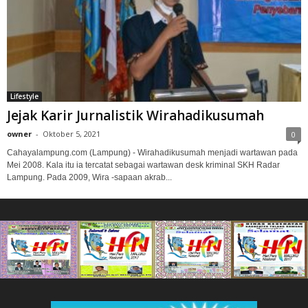
Lifestyle
Jejak Karir Jurnalistik Wirahadikusumah
owner
-
Oktober 5, 2021
0
Cahayalampung.com (Lampung) - Wirahadikusumah menjadi wartawan pada
Mei 2008. Kala itu ia tercatat sebagai wartawan desk kriminal SKH Radar
Lampung. Pada 2009, Wira -sapaan akrab...