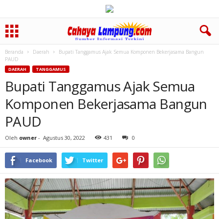
Beranda
Daerah
Bupati Tanggamus Ajak Semua Komponen Bekerjasama Bangun
PAUD
DAERAH
TANGGAMUS
Bupati Tanggamus Ajak Semua
Komponen Bekerjasama Bangun
PAUD
Oleh
owner
-
Agustus 30, 2022
431
0
Facebook
Twitter