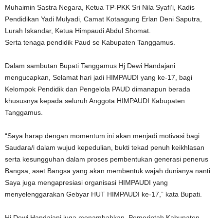
Muhaimin Sastra Negara, Ketua TP-PKK Sri Nila Syafi’i, Kadis
Pendidikan Yadi Mulyadi, Camat Kotaagung Erlan Deni Saputra,
Lurah Iskandar, Ketua Himpaudi Abdul Shomat.
Serta tenaga pendidik Paud se Kabupaten Tanggamus.
Dalam sambutan Bupati Tanggamus Hj Dewi Handajani
mengucapkan, Selamat hari jadi HIMPAUDI yang ke-17, bagi
Kelompok Pendidik dan Pengelola PAUD dimanapun berada
khususnya kepada seluruh Anggota HIMPAUDI Kabupaten
Tanggamus.
“Saya harap dengan momentum ini akan menjadi motivasi bagi
Saudara/i dalam wujud kepedulian, bukti tekad penuh keikhlasan
serta kesungguhan dalam proses pembentukan generasi penerus
Bangsa, aset Bangsa yang akan membentuk wajah dunianya nanti.
Saya juga mengapresiasi organisasi HIMPAUDI yang
menyelenggarakan Gebyar HUT HIMPAUDI ke-17,” kata Bupati.
Hj Dewi Handajani juga menambahkan, Pemerintah Kabupaten