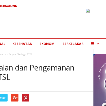
 BERGABUNG
MORE
NAL
KESEHATAN
EKONOMI
BERKELAKAR
amanan Proyek Strategis PTSL
awalan dan Pengamanan
TSL
tter