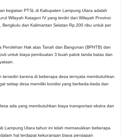
n kegiatan PTSL di Kabupaten Lampung Utara adalah
t Wilayah Katagori IV yang terdiri dari Wilayah Provinsi
 Bengkulu dan Kalimantan Selatan Rp.200 ribu untuk per
a Perolehan Hak atas Tanah dan Bangunan (BPHTB) dan
puti untuk biaya pembuatan 3 buah patok tanda batas dan
yataan.
n tersediri karena di beberapa desa ternyata membutuhkan
gat setiap desa memiliki kondisi yang berbeda-beda dan
a Desa ada yang membutuhkan biaya transportasi ekstra dan
ab Lampung Utara tahun ini telah memasukkan beberapa
 dalam hal terdapat kekurangan biaya persiapan