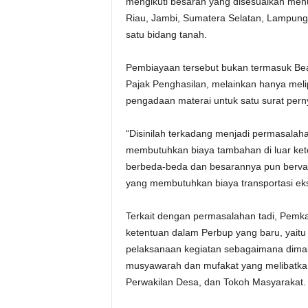
mengikuti besaran yang disesuaikan menuru
Riau, Jambi, Sumatera Selatan, Lampung,
satu bidang tanah.
Pembiayaan tersebut bukan termasuk Be
Pajak Penghasilan, melainkan hanya meli
pengadaan materai untuk satu surat pern
“Disinilah terkadang menjadi permasalaha
membutuhkan biaya tambahan di luar kete
berbeda-beda dan besarannya pun bervaria
yang membutuhkan biaya transportasi ekst
Terkait dengan permasalahan tadi, Pemk
ketentuan dalam Perbup yang baru, yaitu
pelaksanaan kegiatan sebagaimana dimak
musyawarah dan mufakat yang melibatka
Perwakilan Desa, dan Tokoh Masyarakat.