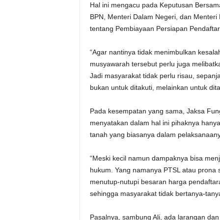
Hal ini mengacu pada Keputusan Bersama 
BPN, Menteri Dalam Negeri, dan Menteri
tentang Pembiayaan Persiapan Pendaftar
“Agar nantinya tidak menimbulkan kesalah
musyawarah tersebut perlu juga melibatka
Jadi masyarakat tidak perlu risau, sepan
bukan untuk ditakuti, melainkan untuk dita
Pada kesempatan yang sama, Jaksa Fungsi
menyatakan dalam hal ini pihaknya han
tanah yang biasanya dalam pelaksanaany
“Meski kecil namun dampaknya bisa menja
hukum. Yang namanya PTSL atau prona 
menutup-nutupi besaran harga pendaftaran
sehingga masyarakat tidak bertanya-tanya,
Pasalnya, sambung Ali, ada larangan dan