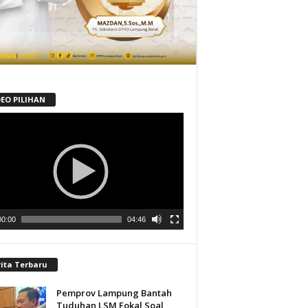
DEO PILIHAN
tar
00:00
04:46
rita Terbaru
Pemprov Lampung Bantah
Tuduhan LSM Fokal Soal