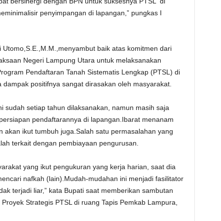
at bersinergi dengan BPN untuk suksesnya PTSL di
minimalisir penyimpangan di lapangan,” pungkas I
i Utomo,S.E.,M.M.,menyambut baik atas komitmen dari
jaksaan Negeri Lampung Utara untuk melaksanakan
ogram Pendaftaran Tanah Sistematis Lengkap (PTSL) di
 dampak positifnya sangat dirasakan oleh masyarakat.
i sudah setiap tahun dilaksanakan, namun masih saja
persiapan pendaftarannya di lapangan.Ibarat menanam
n akan ikut tumbuh juga.Salah satu permasalahan yang
alah terkait dengan pembiayaan pengurusan.
arakat yang ikut pengukuran yang kerja harian, saat dia
encari nafkah (lain).Mudah-mudahan ini menjadi fasilitator
idak terjadi liar,” kata Bupati saat memberikan sambutan
Proyek Strategis PTSL di ruang Tapis Pemkab Lampura,