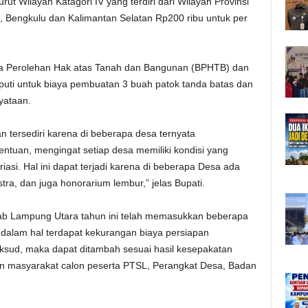
t Wilayah Katagori IV yang terdiri dari Wilayah Provinsi
 Bengkulu dan Kalimantan Selatan Rp200 ribu untuk per
a Perolehan Hak atas Tanah dan Bangunan (BPHTB) dan
puti untuk biaya pembuatan 3 buah patok tanda batas dan
yataan.
n tersediri karena di beberapa desa ternyata
ntuan, mengingat setiap desa memiliki kondisi yang
si. Hal ini dapat terjadi karena di beberapa Desa ada
ra, dan juga honorarium lembur,” jelas Bupati.
ab Lampung Utara tahun ini telah memasukkan beberapa
 dalam hal terdapat kekurangan biaya persiapan
sud, maka dapat ditambah sesuai hasil kesepakatan
n masyarakat calon peserta PTSL, Perangkat Desa, Badan