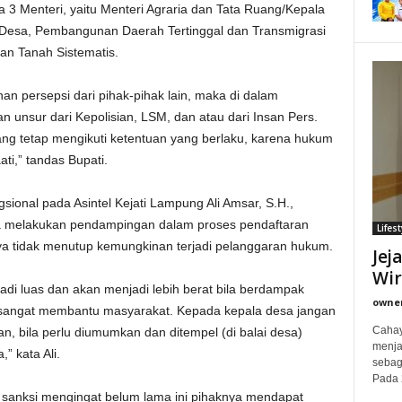
3 Menteri, yaitu Menteri Agraria dan Tata Ruang/Kepala
 Desa, Pembangunan Daerah Tertinggal dan Transmigrasi
an Tanah Sistematis.
an persepsi dari pihak-pihak lain, maka di dalam
n unsur dari Kepolisian, LSM, dan atau dari Insan Pers.
jang tetap mengikuti ketentuan yang berlaku, karena hukum
ati,” tandas Bupati.
onal pada Asintel Kejati Lampung Ali Amsar, S.H.,
ya melakukan pendampingan dalam proses pendaftaran
Lifest
a tidak menutup kemungkinan terjadi pelanggaran hukum.
Jej
Wi
di luas dan akan menjadi lebih berat bila berdampak
owne
sangat membantu masyarakat. Kepada kepala desa jangan
Cahay
, bila perlu diumumkan dan ditempel (di balai desa)
menjad
” kata Ali.
sebag
Pada 
 sanksi mengingat belum lama ini pihaknya mendapat