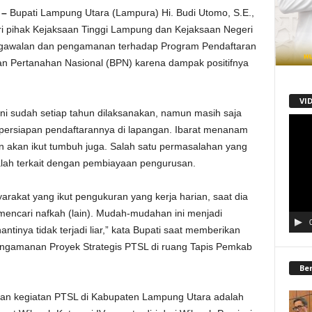
 –
Bupati Lampung Utara (Lampura) Hi. Budi Utomo, S.E.,
i pihak Kejaksaan Tinggi Lampung dan Kejaksaan Negeri
gawalan dan pengamanan terhadap Program Pendaftaran
an Pertanahan Nasional (BPN) karena dampak positifnya
VI
i sudah setiap tahun dilaksanakan, namun masih saja
Pemu
persiapan pendaftarannya di lapangan. Ibarat menanam
Video
n akan ikut tumbuh juga. Salah satu permasalahan yang
alah terkait dengan pembiayaan pengurusan.
arakat yang ikut pengukuran yang kerja harian, saat dia
mencari nafkah (lain). Mudah-mudahan ini menjadi
 nantinya tidak terjadi liar,” kata Bupati saat memberikan
ngamanan Proyek Strategis PTSL di ruang Tapis Pemkab
Be
n kegiatan PTSL di Kabupaten Lampung Utara adalah