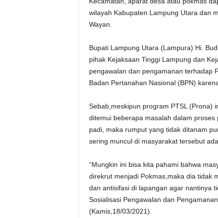
Kecamatan, aparat desa atau pokmas dap
wilayah Kabupaten Lampung Utara dan me
Wayan.
Bupati Lampung Utara (Lampura) Hi. Bud
pihak Kejaksaan Tinggi Lampung dan Ke
pengawalan dan pengamanan terhadap Pr
Badan Pertanahan Nasional (BPN) karena
Sebab,meskipun program PTSL (Prona) in
ditemui beberapa masalah dalam proses 
padi, maka rumput yang tidak ditanam pu
sering muncul di masyarakat tersebut ad
“Mungkin ini bisa kita pahami bahwa masy
direkrut menjadi Pokmas,maka dia tidak m
dan antisifasi di lapangan agar nantinya t
Sosialisasi Pengawalan dan Pengamanan 
(Kamis,18/03/2021).