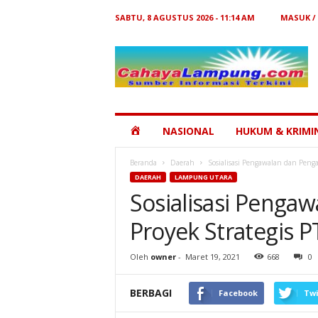
SABTU, 8 AGUSTUS 2026 - 11:14 AM
MASUK /
Cahaya
Lampung
HOME
NASIONAL
HUKUM & KRIMI
Beranda
Daerah
Sosialisasi Pengawalan dan Peng
DAERAH
LAMPUNG UTARA
Sosialisasi Peng
Proyek Strategis P
Oleh
owner
-
Maret 19, 2021
668
0
BERBAGI
Facebook
Twi