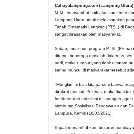
Cahayalampung.com (Lampung Utara)
M.M., menyambut baik atas komitmen dar
Lampung Utara untuk melaksanakan pen
Tanah Sistematis Lengkap (PTSL) di Bad
sangat dirasakan oleh masyarakat.
Sebab, meskipun program PTSL (Prona) in
ditemui beberapa masalah dalam proses 
padi, maka rumput yang tidak ditanam pu
sering muncul di masyarakat tersebut ad
“Mungkin ini bisa kita pahami bahwa masy
direkrut menjadi Pokmas, maka dia tidak 
fasilitator dan antisifasi di lapangan agar
sambutan Sosialisasi Pengawalan dan Pe
Lampura, Kamis (18/03/2021).
Bupati menambahkan, besaran pembiayaa