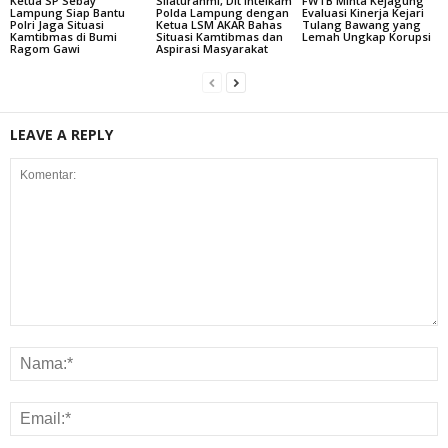
Ketua SP Sebay
Silaturahmi, Dit Intelkam
FWTB Minta Kejagung
Lampung Siap Bantu
Polda Lampung dengan
Evaluasi Kinerja Kejari
Polri Jaga Situasi
Ketua LSM AKAR Bahas
Tulang Bawang yang
Kamtibmas di Bumi
Situasi Kamtibmas dan
Lemah Ungkap Korupsi
Ragom Gawi
Aspirasi Masyarakat
LEAVE A REPLY