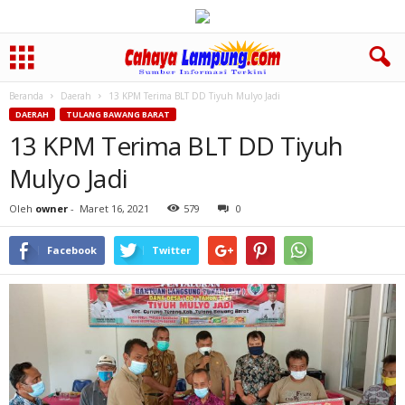
Beranda
Daerah
13 KPM Terima BLT DD Tiyuh Mulyo Jadi
DAERAH
TULANG BAWANG BARAT
13 KPM Terima BLT DD Tiyuh
Mulyo Jadi
Oleh
owner
-
Maret 16, 2021
579
0
Facebook
Twitter