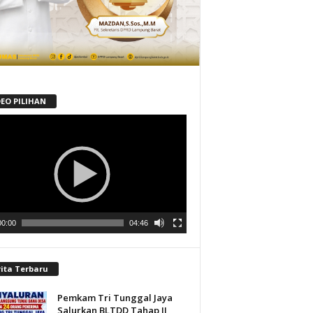
DEO PILIHAN
tar
00:00
04:46
rita Terbaru
Pemkam Tri Tunggal Jaya
Salurkan BLTDD Tahap II