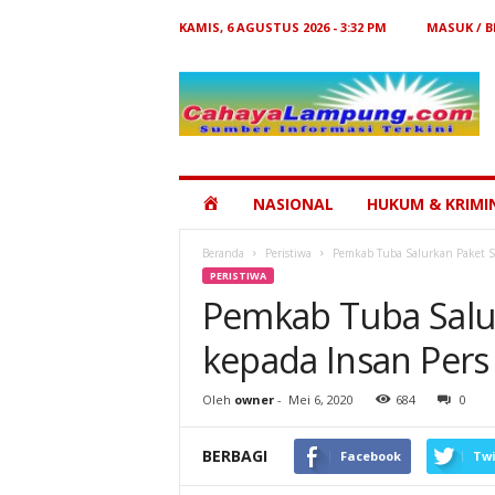
KAMIS, 6 AGUSTUS 2026 - 3:32 PM
MASUK / 
Cahaya
Lampung
HOME
NASIONAL
HUKUM & KRIMI
Beranda
Peristiwa
Pemkab Tuba Salurkan Paket S
PERISTIWA
Pemkab Tuba Salu
kepada Insan Pers
Oleh
owner
-
Mei 6, 2020
684
0
BERBAGI
Facebook
Twi