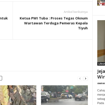
Artikel berikutnya
untuk
Ketua PWI Tuba : Proses Tegas Oknum
Wartawan Terduga Pemeras Kepala
Tiyuh
Lifest
Jej
Wi
owne
Cahay
menjad
sebag
Pada 