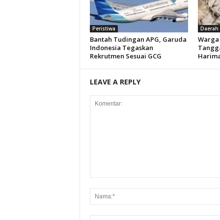
Peristiwa
Daerah
Bantah Tudingan APG, Garuda
Warga 
Indonesia Tegaskan
Tangg
Rekrutmen Sesuai GCG
Harim
LEAVE A REPLY