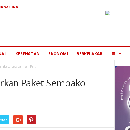
BERGABUNG
MORE
NAL
KESEHATAN
EKONOMI
BERKELAKAR
embako kepada Insan Pers
rkan Paket Sembako
tter