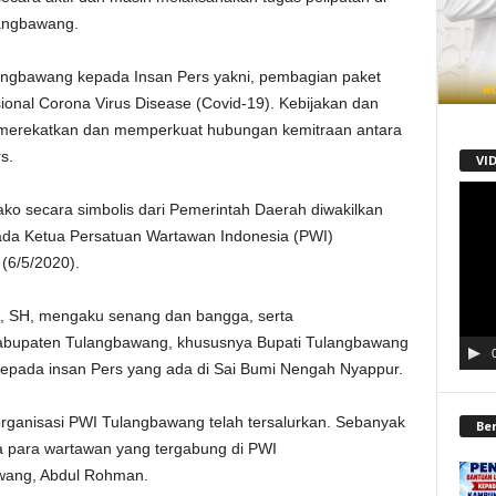
angbawang.
angbawang kepada Insan Pers yakni, pembagian paket
onal Corona Virus Disease (Covid-19). Kebijakan dan
ah merekatkan dan memperkuat hubungan kemitraan antara
s.
VI
Pemu
o secara simbolis dari Pemerintah Daerah diwakilkan
Video
ada Ketua Persatuan Wartawan Indonesia (PWI)
(6/5/2020).
 SH, mengaku senang dan bangga, serta
abupaten Tulangbawang, khususnya Bupati Tulangbawang
 kepada insan Pers yang ada di Sai Bumi Nengah Nyappur.
rganisasi PWI Tulangbawang telah tersalurkan. Sebanyak
Be
a para wartawan yang tergabung di PWI
wang, Abdul Rohman.