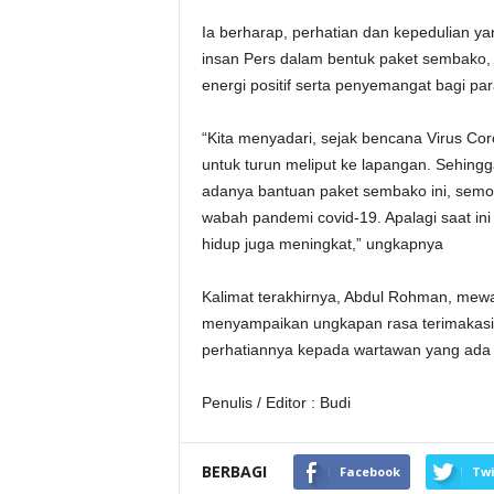
Ia berharap, perhatian dan kepedulian y
insan Pers dalam bentuk paket sembako,
energi positif serta penyemangat bagi pa
“Kita menyadari, sejak bencana Virus Co
untuk turun meliput ke lapangan. Sehin
adanya bantuan paket sembako ini, semo
wabah pandemi covid-19. Apalagi saat in
hidup juga meningkat,” ungkapnya
Kalimat terakhirnya, Abdul Rohman, mewa
menyampaikan ungkapan rasa terimakasi
perhatiannya kepada wartawan yang ada 
Penulis / Editor : Budi
BERBAGI
Facebook
Twi