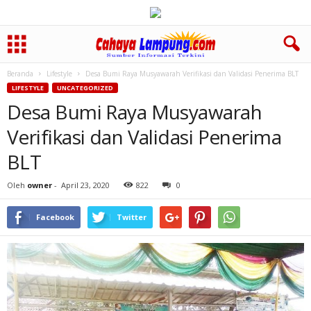
Beranda
Lifestyle
Desa Bumi Raya Musyawarah Verifikasi dan Validasi Penerima BLT
LIFESTYLE
UNCATEGORIZED
Desa Bumi Raya Musyawarah
Verifikasi dan Validasi Penerima
BLT
Oleh
owner
-
April 23, 2020
822
0
Facebook
Twitter