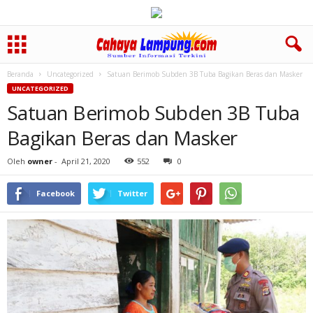
Beranda
Uncategorized
Satuan Berimob Subden 3B Tuba Bagikan Beras dan Masker
UNCATEGORIZED
Satuan Berimob Subden 3B Tuba
Bagikan Beras dan Masker
Oleh
owner
-
April 21, 2020
552
0
Facebook
Twitter