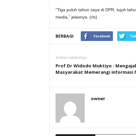
“Tiga puluh tahun saya di DPR, tujuh tah
media,” jelasnya. (rls)
BERBAGI
Facebook
Twi
Artikel sebelumya
Prof Dr Widodo Muktiyo : Mengaja
Masyarakat Memerangi informasi 
owner