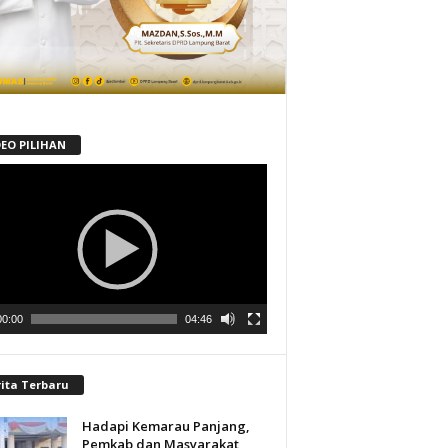
DEO PILIHAN
tar
00:00
04:46
rita Terbaru
Hadapi Kemarau Panjang,
Pemkab dan Masyarakat