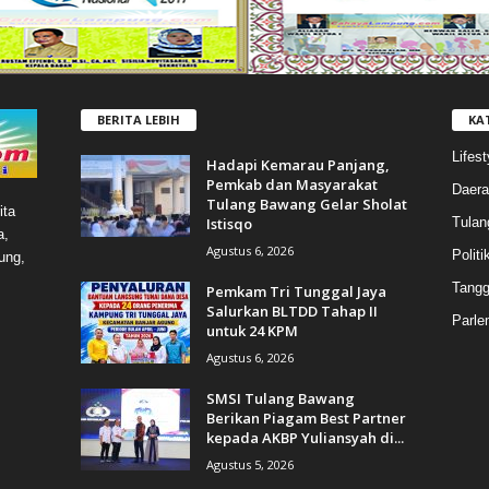
BERITA LEBIH
KA
Lifest
Hadapi Kemarau Panjang,
Pemkab dan Masyarakat
Daera
Tulang Bawang Gelar Sholat
ita
Istisqo
Tulan
a,
Agustus 6, 2026
Politi
ung,
Tang
Pemkam Tri Tunggal Jaya
Salurkan BLTDD Tahap II
Parle
untuk 24 KPM
Agustus 6, 2026
SMSI Tulang Bawang
Berikan Piagam Best Partner
kepada AKBP Yuliansyah di...
Agustus 5, 2026