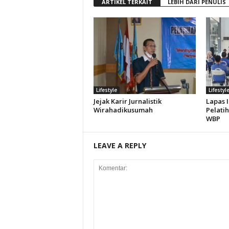
ARTIKEL TERKAIT
LEBIH DARI PENULIS
Lifestyle
Lifestyl
Jejak Karir Jurnalistik
Lapas 
Wirahadikusumah
Pelati
WBP
LEAVE A REPLY