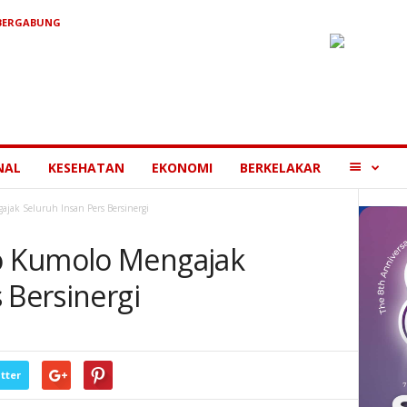
 BERGABUNG
MORE
NAL
KESEHATAN
EKONOMI
BERKELAKAR
jak Seluruh Insan Pers Bersinergi
o Kumolo Mengajak
 Bersinergi
tter