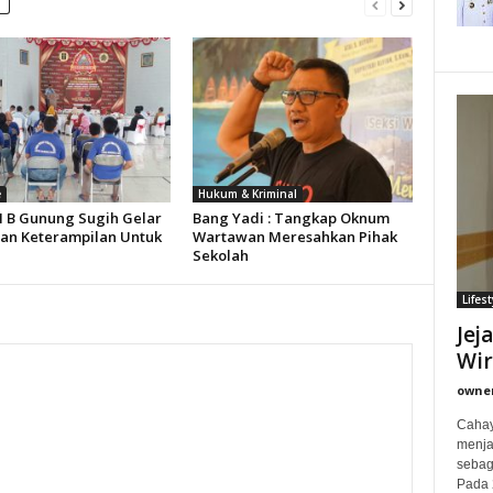
e
Hukum & Kriminal
II B Gunung Sugih Gelar
Bang Yadi : Tangkap Oknum
han Keterampilan Untuk
Wartawan Meresahkan Pihak
Sekolah
Lifest
Jej
Wi
owne
Cahay
menjad
sebag
Pada 