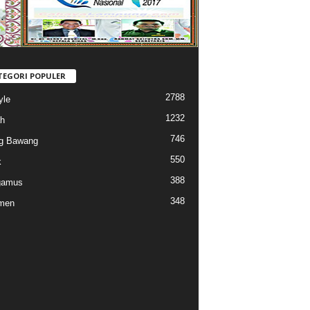
TEGORI POPULER
2788
yle
1232
h
746
g Bawang
550
k
388
gamus
348
men