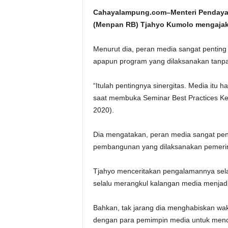
Cahayalampung.com–Menteri Pendayag
(Menpan RB) Tjahyo Kumolo mengajak s
Menurut dia, peran media sangat pentin
apapun program yang dilaksanakan tanpa 
“Itulah pentingnya sinergitas. Media itu 
saat membuka Seminar Best Practices Kepe
2020).
Dia mengatakan, peran media sangat pen
pembangunan yang dilaksanakan pemerint
Tjahyo menceritakan pengalamannya selam
selalu merangkul kalangan media menjadi 
Bahkan, tak jarang dia menghabiskan wak
dengan para pemimpin media untuk menc