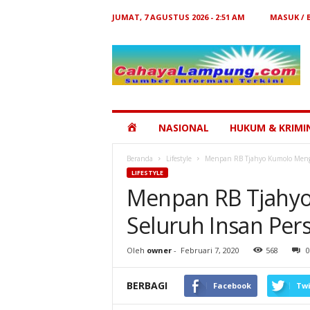
JUMAT, 7 AGUSTUS 2026 - 2:51 AM
MASUK /
Cahaya
Lampung
HOME
NASIONAL
HUKUM & KRIMI
Beranda
Lifestyle
Menpan RB Tjahyo Kumolo Menga
LIFESTYLE
Menpan RB Tjahy
Seluruh Insan Pers
Oleh
owner
-
Februari 7, 2020
568
0
BERBAGI
Facebook
Twi