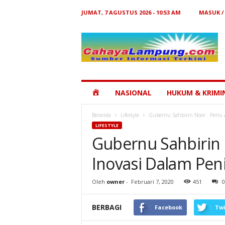
JUMAT, 7 AGUSTUS 2026 - 10:53 AM
MASUK /
Cahaya
Lampung
HOME
NASIONAL
HUKUM & KRIMI
Beranda
Lifestyle
Gubernu Sahbirin Noor : Perlu 
LIFESTYLE
Gubernu Sahbirin 
Inovasi Dalam Pen
Oleh
owner
-
Februari 7, 2020
451
0
BERBAGI
Facebook
Twi