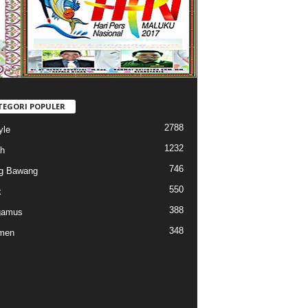
TEGORI POPULER
2788
yle
1232
h
746
g Bawang
550
k
388
gamus
348
men