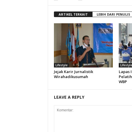
ARTIKEL TERKAIT
LEBIH DARI PENULIS
Lifestyle
Lifestyl
Jejak Karir Jurnalistik
Lapas 
Wirahadikusumah
Pelati
WBP
LEAVE A REPLY