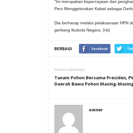
“Ini merupakan kepercayaan dan penghar
Pers Menggelorakan Kalsel sebagai Gerba
Dia berharap melalui pelaksanaan HPN d
gerbang Ibukota Negara. (rls)
BERBAGI
Facebook
Twi
Artikel sebelumya
Tanam Pohon Bersama Presiden, P
Daerah Bawa Pohon Masing-Masin
owner