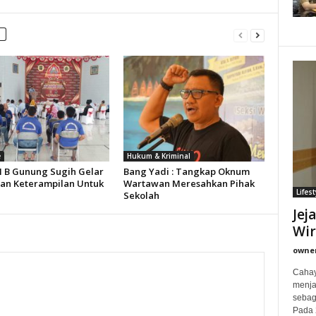
e
Hukum & Kriminal
II B Gunung Sugih Gelar
Bang Yadi : Tangkap Oknum
han Keterampilan Untuk
Wartawan Meresahkan Pihak
Lifest
Sekolah
Jej
Wi
owne
Cahay
menjad
sebag
Pada 