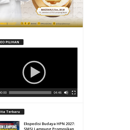
DEO PILIHAN
tar
00:00
04:46
rita Terbaru
Ekspedisi Budaya HPN 2027:
SMSI Lampung Promosikan