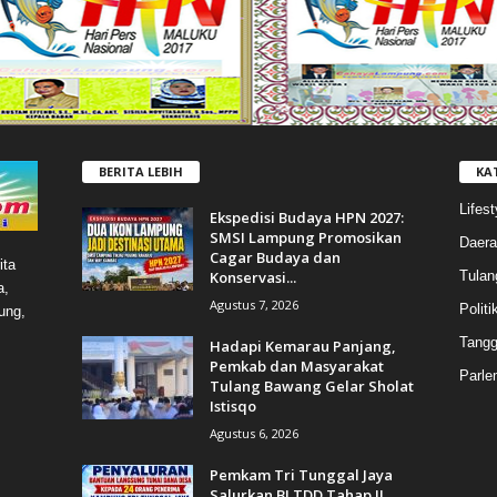
BERITA LEBIH
KA
Lifest
Ekspedisi Budaya HPN 2027:
SMSI Lampung Promosikan
Daera
Cagar Budaya dan
ita
Konservasi...
Tulan
a,
Agustus 7, 2026
Politi
ung,
Tang
Hadapi Kemarau Panjang,
Pemkab dan Masyarakat
Parle
Tulang Bawang Gelar Sholat
Istisqo
Agustus 6, 2026
Pemkam Tri Tunggal Jaya
Salurkan BLTDD Tahap II