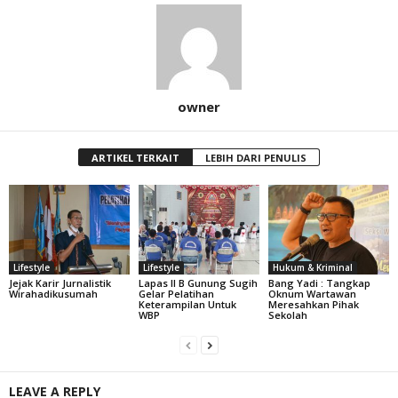
owner
ARTIKEL TERKAIT
LEBIH DARI PENULIS
Lifestyle
Lifestyle
Hukum & Kriminal
Jejak Karir Jurnalistik
Lapas II B Gunung Sugih
Bang Yadi : Tangkap
Wirahadikusumah
Gelar Pelatihan
Oknum Wartawan
Keterampilan Untuk
Meresahkan Pihak
WBP
Sekolah
LEAVE A REPLY