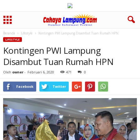
Beranda
Lifestyle
Kontingen PWI Lampung Disambut Tuan Rumah HPN
LIFESTYLE
Kontingen PWI Lampung
Disambut Tuan Rumah HPN
Oleh
owner
-
Februari 6, 2020
471
0
Facebook
Twitter