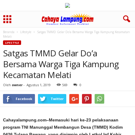
Beranda
Lifestyle
Satgas TMMD Gelar Do’a Bersama Warga Tiga Kampung Kecamatan
Melati
LIFESTYLE
Satgas TMMD Gelar Do’a
Bersama Warga Tiga Kampung
Kecamatan Melati
Oleh
owner
-
Agustus 1, 2019
569
0
Facebook
Twitter
Cahayalampung.com–Memasuki hari ke-23 pelaksanaan
program TNI Manunggal Membangun Desa (TMMD) Kodim
0426 Tulang Bawang, yang dipimpin oleh Letkol Inf Kohir