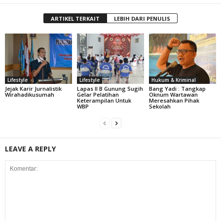
ARTIKEL TERKAIT
LEBIH DARI PENULIS
Lifestyle
Lifestyle
Hukum & Kriminal
Jejak Karir Jurnalistik
Lapas II B Gunung Sugih
Bang Yadi : Tangkap
Wirahadikusumah
Gelar Pelatihan
Oknum Wartawan
Keterampilan Untuk
Meresahkan Pihak
WBP
Sekolah
LEAVE A REPLY