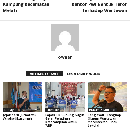
Kampung Kecamatan
Kantor PWI Bentuk Teror
Melati
terhadap Wartawan
owner
ARTIKEL TERKAIT
LEBIH DARI PENULIS
Lifestyle
Lifestyle
Hukum & Kriminal
Jejak Karir Jurnalistik
Lapas II B Gunung Sugih
Bang Yadi : Tangkap
Wirahadikusumah
Gelar Pelatihan
Oknum Wartawan
Keterampilan Untuk
Meresahkan Pihak
WBP
Sekolah