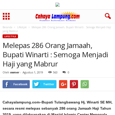
Beranda
Lifestyle
Melepas 286 Orang Jamaah, Bupati Winarti : Semoga Menjadi Haji
yang Mabrur
LIFESTYLE
Melepas 286 Orang Jamaah,
Bupati Winarti : Semoga Menjadi
Haji yang Mabrur
Oleh
owner
-
Agustus 1, 2019
563
0
Facebook
Twitter
Cahayalampung.com–Bupati Tulangbawang Hj. Winarti SE MH,
secara resmi melepas sebanyak 286 orang Jamaah Haji Tahun
2019, yang dilaksanakan di Masjid Islamic Center Menggala,