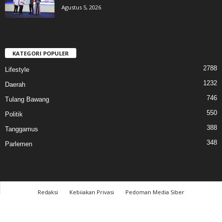
Agustus 5, 2026
KATEGORI POPULER
2788
Lifestyle
1232
Daerah
746
Tulang Bawang
550
Politik
388
Tanggamus
348
Parlemen
Redaksi
Kebijakan Privasi
Pedoman Media Siber
© 2017 cahayalampung.com - All Rights Reserved │PT. Cahaya Media Lampung
│LTM Connection™