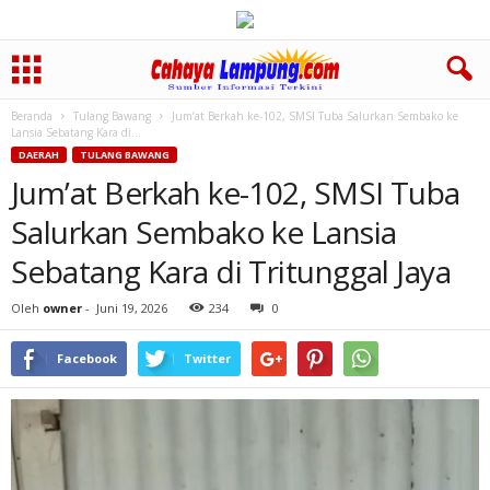
Beranda
Tulang Bawang
Jum’at Berkah ke-102, SMSI Tuba Salurkan Sembako ke
Lansia Sebatang Kara di...
DAERAH
TULANG BAWANG
Jum’at Berkah ke-102, SMSI Tuba
Salurkan Sembako ke Lansia
Sebatang Kara di Tritunggal Jaya
Oleh
owner
-
Juni 19, 2026
234
0
Facebook
Twitter