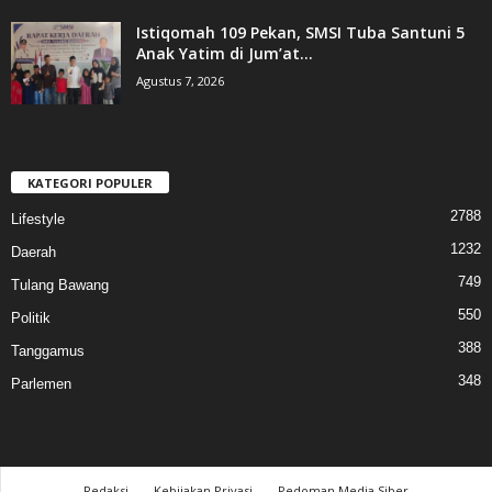
Istiqomah 109 Pekan, SMSI Tuba Santuni 5
Anak Yatim di Jum’at...
Agustus 7, 2026
KATEGORI POPULER
2788
Lifestyle
1232
Daerah
749
Tulang Bawang
550
Politik
388
Tanggamus
348
Parlemen
Redaksi
Kebijakan Privasi
Pedoman Media Siber