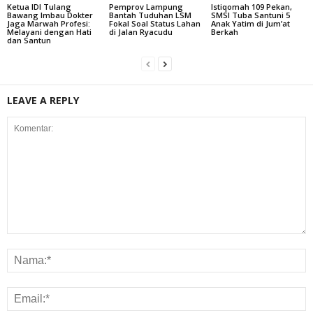
Ketua IDI Tulang
Pemprov Lampung
Istiqomah 109 Pekan,
Bawang Imbau Dokter
Bantah Tuduhan LSM
SMSI Tuba Santuni 5
Jaga Marwah Profesi:
Fokal Soal Status Lahan
Anak Yatim di Jum’at
Melayani dengan Hati
di Jalan Ryacudu
Berkah
dan Santun
LEAVE A REPLY