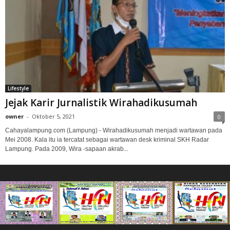
Lifestyle
Jejak Karir Jurnalistik Wirahadikusumah
owner
-
Oktober 5, 2021
0
Cahayalampung.com (Lampung) - Wirahadikusumah menjadi wartawan pada
Mei 2008. Kala itu ia tercatat sebagai wartawan desk kriminal SKH Radar
Lampung. Pada 2009, Wira -sapaan akrab...