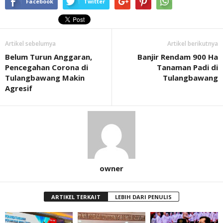
Facebook
Twitter
Artikel sebelumya
Artikel berikutnya
Belum Turun Anggaran,
Banjir Rendam 900 Ha
Pencegahan Corona di
Tanaman Padi di
Tulangbawang Makin
Tulangbawang
Agresif
owner
ARTIKEL TERKAIT
LEBIH DARI PENULIS