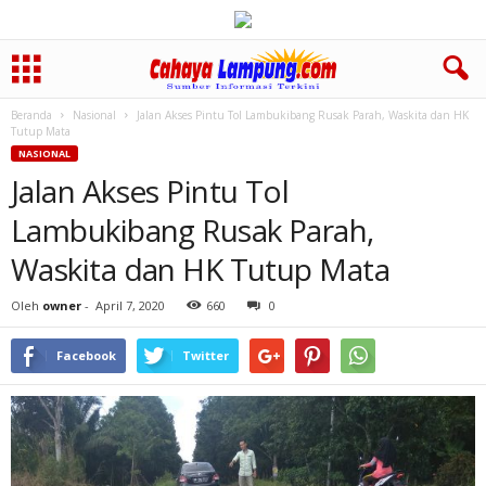
Beranda
Nasional
Jalan Akses Pintu Tol Lambukibang Rusak Parah, Waskita dan HK
Tutup Mata
NASIONAL
Jalan Akses Pintu Tol
Lambukibang Rusak Parah,
Waskita dan HK Tutup Mata
Oleh
owner
-
April 7, 2020
660
0
Facebook
Twitter