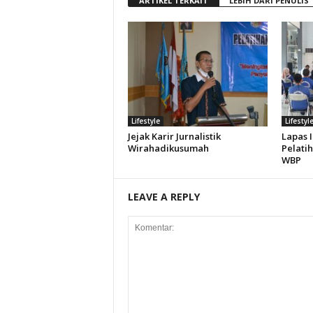
ARTIKEL TERKAIT
LEBIH DARI PENULIS
Lifestyle
Lifestyl
Jejak Karir Jurnalistik
Lapas 
Wirahadikusumah
Pelati
WBP
LEAVE A REPLY