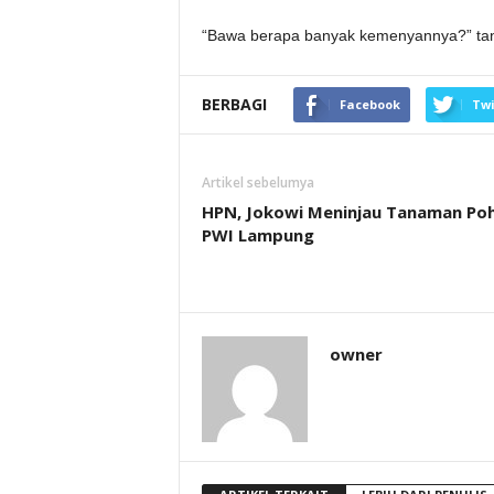
“Bawa berapa banyak kemenyannya?” tany
BERBAGI
Facebook
Twi
Artikel sebelumya
HPN, Jokowi Meninjau Tanaman Po
PWI Lampung
owner