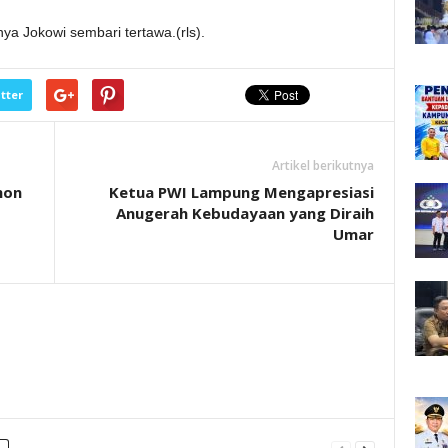
a Jokowi sembari tertawa.(rls).
tter
Artikel berikutnya
hon
Ketua PWI Lampung Mengapresiasi
Anugerah Kebudayaan yang Diraih
Umar