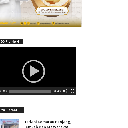
DEO PILIHAN
tar
00:00
04:46
rita Terbaru
Hadapi Kemarau Panjang,
Pemkab dan Masyarakat