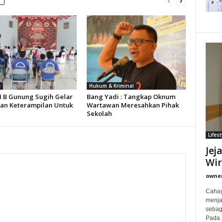
e
Hukum & Kriminal
II B Gunung Sugih Gelar
Bang Yadi : Tangkap Oknum
han Keterampilan Untuk
Wartawan Meresahkan Pihak
Sekolah
Lifest
Jej
Wi
owne
Cahay
menjad
sebag
Pada 