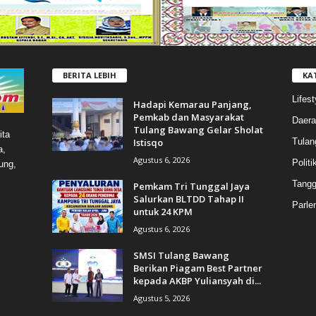
BERITA LEBIH
KA
Lifest
Hadapi Kemarau Panjang,
Pemkab dan Masyarakat
Daera
Tulang Bawang Gelar Sholat
ita
Istisqo
Tulan
a,
Agustus 6, 2026
Politi
ung,
Tang
Pemkam Tri Tunggal Jaya
Salurkan BLTDD Tahap II
Parle
untuk 24 KPM
Agustus 6, 2026
SMSI Tulang Bawang
Berikan Piagam Best Partner
kepada AKBP Yuliansyah di...
Agustus 5, 2026