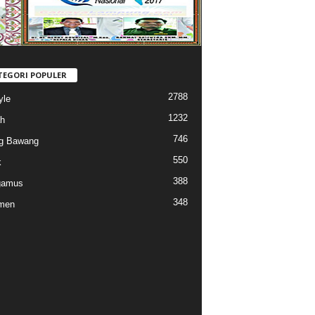
TEGORI POPULER
2788
yle
1232
h
746
g Bawang
550
k
388
gamus
348
men