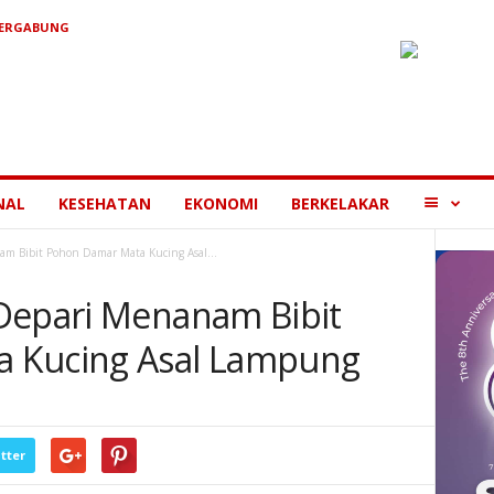
BERGABUNG
MORE
NAL
KESEHATAN
EKONOMI
BERKELAKAR
m Bibit Pohon Damar Mata Kucing Asal...
Depari Menanam Bibit
 Kucing Asal Lampung
tter