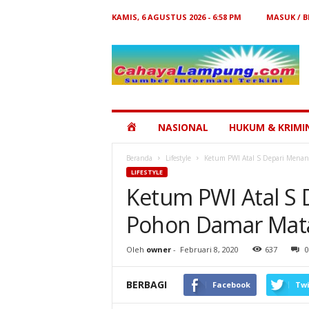
KAMIS, 6 AGUSTUS 2026 - 6:58 PM
MASUK / 
Cahaya
Lampung
HOME
NASIONAL
HUKUM & KRIMI
Beranda
Lifestyle
Ketum PWI Atal S Depari Menana
LIFESTYLE
Ketum PWI Atal S 
Pohon Damar Mata
Oleh
owner
-
Februari 8, 2020
637
0
BERBAGI
Facebook
Twi