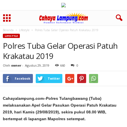
Beranda
Lifestyle
Polres Tuba Gelar Operasi Patuh Krakatau 2019
LIFESTYLE
Polres Tuba Gelar Operasi Patuh
Krakatau 2019
Oleh
owner
-
Agustus 29, 2019
660
0
Facebook
Twitter
Cahayalampung.com–Polres Tulangbawang (Tuba)
melaksanakan Apel Gelar Pasukan Operasi Patuh Krakatau
2019, hari Kamis (29/08/2019), sekira pukul 08.00 WIB,
bertempat di lapangan Mapolres setempat.