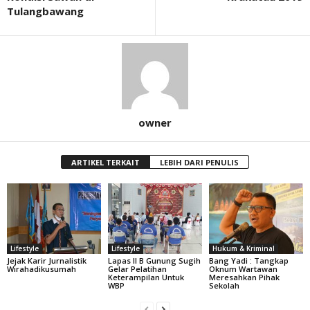
Tulangbawang
owner
ARTIKEL TERKAIT
LEBIH DARI PENULIS
Lifestyle
Lifestyle
Hukum & Kriminal
Jejak Karir Jurnalistik
Lapas II B Gunung Sugih
Bang Yadi : Tangkap
Wirahadikusumah
Gelar Pelatihan
Oknum Wartawan
Keterampilan Untuk
Meresahkan Pihak
WBP
Sekolah