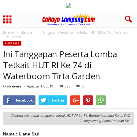
Beranda
Lifestyle
Ini Tanggapan Peserta Lomba Tetkait HUT RI Ke-74 di Waterboom
Tirta Garden
LIFESTYLE
Ini Tanggapan Peserta Lomba
Tetkait HUT RI Ke-74 di
Waterboom Tirta Garden
Oleh
owner
-
Agustus 17, 2019
893
0
Facebook
Twitter
Peserta tulis cepat tanggapan terkait HUT RI ke-74. Berfoto bersama Ketua PWI
Tulangbawang Abdul Rahman SH.
Nama : Liana Sari