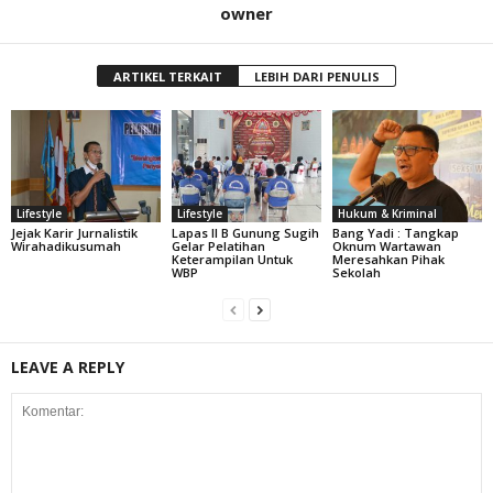
owner
ARTIKEL TERKAIT
LEBIH DARI PENULIS
Lifestyle
Lifestyle
Hukum & Kriminal
Jejak Karir Jurnalistik
Lapas II B Gunung Sugih
Bang Yadi : Tangkap
Wirahadikusumah
Gelar Pelatihan
Oknum Wartawan
Keterampilan Untuk
Meresahkan Pihak
WBP
Sekolah
LEAVE A REPLY