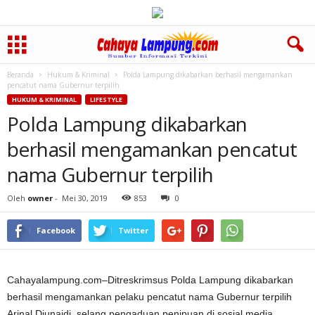
Beranda
Hukum & Kriminal
Polda Lampung dikabarkan berhasil mengamankan
pencatut nama Gubernur terpilih
HUKUM & KRIMINAL
LIFESTYLE
Polda Lampung dikabarkan
berhasil mengamankan pencatut
nama Gubernur terpilih
Oleh
owner
-
Mei 30, 2019
853
0
Facebook
Twitter
Cahayalampung.com–Ditreskrimsus Polda Lampung dikabarkan
berhasil mengamankan pelaku pencatut nama Gubernur terpilih
Arinal Djunaidi, selang pengaduan penipuan di sosial media