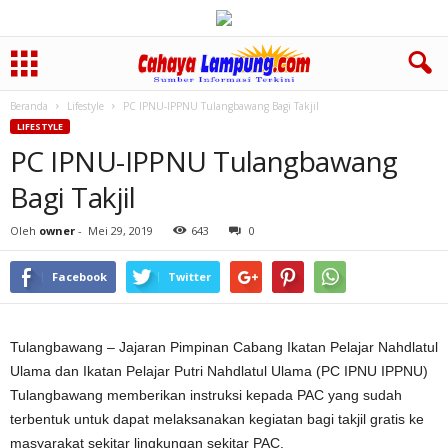
Beranda
Lifestyle
PC IPNU-IPPNU Tulangbawang Bagi Takjil
LIFESTYLE
PC IPNU-IPPNU Tulangbawang
Bagi Takjil
Oleh
owner
-
Mei 29, 2019
643
0
Facebook
Twitter
Tulangbawang – Jajaran Pimpinan Cabang Ikatan Pelajar Nahdlatul
Ulama dan Ikatan Pelajar Putri Nahdlatul Ulama (PC IPNU IPPNU)
Tulangbawang memberikan instruksi kepada PAC yang sudah
terbentuk untuk dapat melaksanakan kegiatan bagi takjil gratis ke
masyarakat sekitar lingkungan sekitar PAC.