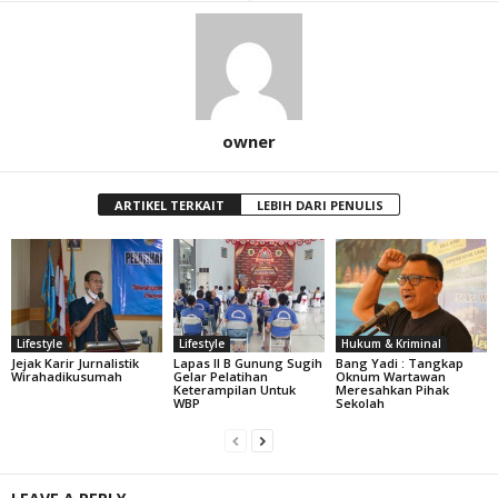
owner
ARTIKEL TERKAIT
LEBIH DARI PENULIS
Lifestyle
Lifestyle
Hukum & Kriminal
Jejak Karir Jurnalistik
Lapas II B Gunung Sugih
Bang Yadi : Tangkap
Wirahadikusumah
Gelar Pelatihan
Oknum Wartawan
Keterampilan Untuk
Meresahkan Pihak
WBP
Sekolah