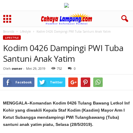
Beranda
Lifestyle
Kodim 0426 Dampingi PWI Tuba Santuni Anak Yatim
LIFESTYLE
Kodim 0426 Dampingi PWI Tuba
Santuni Anak Yatim
Oleh
owner
-
Mei 29, 2019
752
0
Facebook
Twitter
MENGGALA–Komandan Kodim 0426 Tulang Bawang Letkol Inf
Kohir yang diwakili Kepala Staf Kodim (Kasdim) Mayor Arm I
Ketut Subangga mendampingi PWI Tulangbawang (Tuba)
santuni anak yatim piatu, Selasa (28/5/2019).