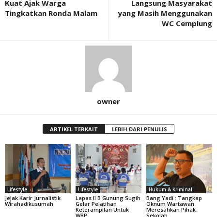
Kuat Ajak Warga
Langsung Masyarakat
Tingkatkan Ronda Malam
yang Masih Menggunakan
WC Cemplung
owner
ARTIKEL TERKAIT
LEBIH DARI PENULIS
Lifestyle
Lifestyle
Hukum & Kriminal
Jejak Karir Jurnalistik
Lapas II B Gunung Sugih
Bang Yadi : Tangkap
Wirahadikusumah
Gelar Pelatihan
Oknum Wartawan
Keterampilan Untuk
Meresahkan Pihak
WBP
Sekolah