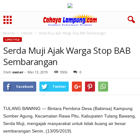
Beranda
Lifestyle
Serda Muji Ajak Warga Stop BAB Sembarangan
LIFESTYLE
Serda Muji Ajak Warga Stop BAB
Sembarangan
Oleh
owner
-
Mei 13, 2019
1006
0
Facebook
Twitter
TULANG BAWANG — Bintara Pembina Desa (Babinsa) Kampung
Sumber Agung, Kecamatan Rawa Pitu, Kabupaten Tulang Bawang,
Serda Muji, mengajak masyarakat untuk tidak buang air besar
sembarangan Senin, (13/05/2019).