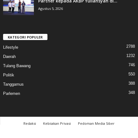
Partner kepada AKBP Yuliansyah di...
Agustus 5, 2026
KATEGORI POPULER
2788
Lifestyle
1232
Daerah
746
Tulang Bawang
550
Politik
388
Tanggamus
348
Parlemen
Redaksi
Kebijakan Privasi
Pedoman Media Siber
© 2017 cahayalampung.com - All Rights Reserved │PT. Cahaya Media Lampung