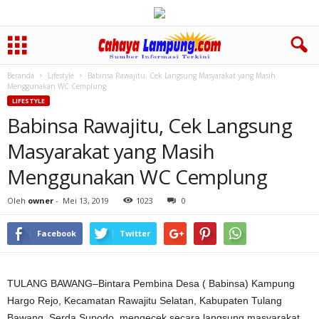
Beranda
Lifestyle
Babinsa Rawajitu, Cek Langsung Masyarakat yang Masih
Menggunakan WC Cemplung
LIFESTYLE
Babinsa Rawajitu, Cek Langsung
Masyarakat yang Masih
Menggunakan WC Cemplung
Oleh
owner
-
Mei 13, 2019
1023
0
Facebook
Twitter
TULANG BAWANG–Bintara Pembina Desa ( Babinsa) Kampung
Hargo Rejo, Kecamatan Rawajitu Selatan, Kabupaten Tulang
Bawang, Serda Supodo, mengecek secara langsung masyarakat