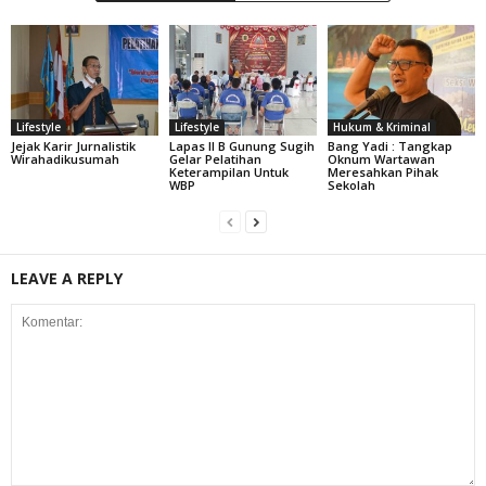
Lifestyle
Lifestyle
Hukum & Kriminal
Jejak Karir Jurnalistik
Lapas II B Gunung Sugih
Bang Yadi : Tangkap
Wirahadikusumah
Gelar Pelatihan
Oknum Wartawan
Keterampilan Untuk
Meresahkan Pihak
WBP
Sekolah
LEAVE A REPLY