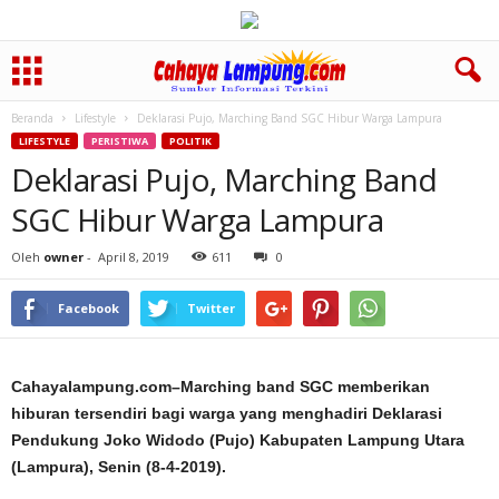
Beranda
Lifestyle
Deklarasi Pujo, Marching Band SGC Hibur Warga Lampura
LIFESTYLE
PERISTIWA
POLITIK
Deklarasi Pujo, Marching Band
SGC Hibur Warga Lampura
Oleh
owner
-
April 8, 2019
611
0
Facebook
Twitter
Cahayalampung.com–Marching band SGC memberikan
hiburan tersendiri bagi warga yang menghadiri Deklarasi
Pendukung Joko Widodo (Pujo) Kabupaten Lampung Utara
(Lampura), Senin (8-4-2019).