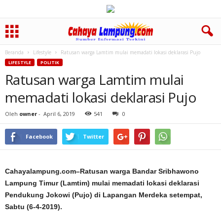
Beranda
Lifestyle
Ratusan warga Lamtim mulai memadati lokasi deklarasi Pujo
LIFESTYLE
POLITIK
Ratusan warga Lamtim mulai
memadati lokasi deklarasi Pujo
Oleh
owner
-
April 6, 2019
541
0
Facebook
Twitter
Cahayalampung.com–Ratusan warga Bandar Sribhawono
Lampung Timur (Lamtim) mulai memadati lokasi deklarasi
Pendukung Jokowi (Pujo) di Lapangan Merdeka setempat,
Sabtu (6-4-2019).