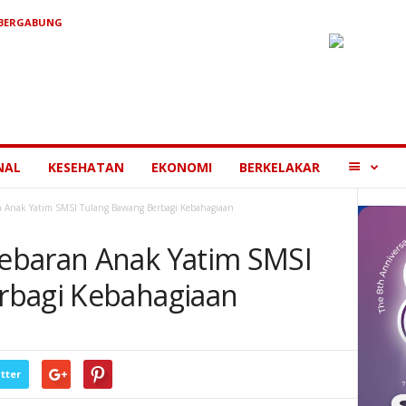
 BERGABUNG
MORE
NAL
KESEHATAN
EKONOMI
BERKELAKAR
 Anak Yatim SMSI Tulang Bawang Berbagi Kebahagiaan
ebaran Anak Yatim SMSI
rbagi Kebahagiaan
tter