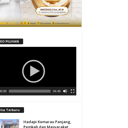
DEO PILIHAN
tar
00:00
04:46
rita Terbaru
Hadapi Kemarau Panjang,
Pemkab dan Masyarakat