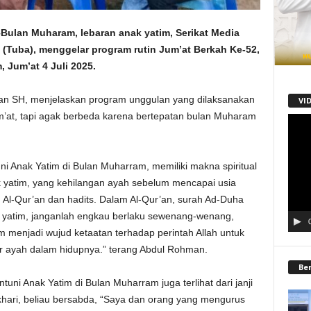
lan Muharam, lebaran anak yatim, Serikat Media
 (Tuba), menggelar program rutin Jum’at Berkah Ke-52,
 Jum’at 4 Juli 2025.
n SH, menjelaskan program unggulan yang dilaksanakan
VI
 Jum’at, tapi agak berbeda karena bertepatan bulan Muharam
Pemu
Video
ni Anak Yatim di Bulan Muharram, memiliki makna spiritual
 yatim, yang kehilangan ayah sebelum mencapai usia
 Al-Qur’an dan hadits. Dalam Al-Qur’an, surah Ad-Duha
 yatim, janganlah engkau berlaku sewenang-wenang,
 menjadi wujud ketaatan terhadap perintah Allah untuk
r ayah dalam hidupnya.” terang Abdul Rohman.
Be
i Anak Yatim di Bulan Muharram juga terlihat dari janji
khari, beliau bersabda, “Saya dan orang yang mengurus