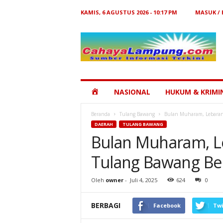
KAMIS, 6 AGUSTUS 2026 - 10:17 PM
MASUK /
Cahaya
Lampung
HOME
NASIONAL
HUKUM & KRIMI
Beranda
Tulang Bawang
Bulan Muharam, Lebaran
DAERAH
TULANG BAWANG
Bulan Muharam, L
Tulang Bawang Be
Oleh
owner
-
Juli 4, 2025
624
0
BERBAGI
Facebook
Twi