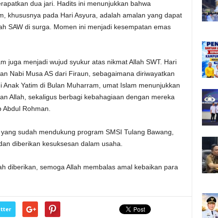
merapatkan dua jari. Hadits ini menunjukkan bahwa
m, khususnya pada Hari Asyura, adalah amalan yang dapat
ah SAW di surga. Momen ini menjadi kesempatan emas
m juga menjadi wujud syukur atas nikmat Allah SWT. Hari
atan Nabi Musa AS dari Firaun, sebagaimana diriwayatkan
i Anak Yatim di Bulan Muharram, umat Islam menunjukkan
kan Allah, sekaligus berbagi kebahagiaan dengan mereka
p Abdul Rohman.
r yang sudah mendukung program SMSI Tulang Bawang,
 dan diberikan kesuksesan dalam usaha.
ah diberikan, semoga Allah membalas amal kebaikan para
tter