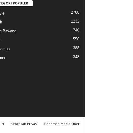
TEGORI POPULER
2788
yle
1232
h
746
g Bawang
550
k
388
gamus
348
men
ksi
Kebijakan Privasi
Pedoman Media Siber