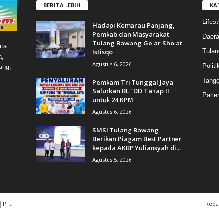
BERITA LEBIH
KA
Lifest
Hadapi Kemarau Panjang,
Pemkab dan Masyarakat
Daera
Tulang Bawang Gelar Sholat
ita
Istisqo
Tulan
a,
Agustus 6, 2026
Politi
ung,
Tang
Pemkam Tri Tunggal Jaya
Salurkan BLTDD Tahap II
Parle
untuk 24 KPM
Agustus 6, 2026
SMSI Tulang Bawang
Berikan Piagam Best Partner
kepada AKBP Yuliansyah di...
Agustus 5, 2026
│PT.
Reda