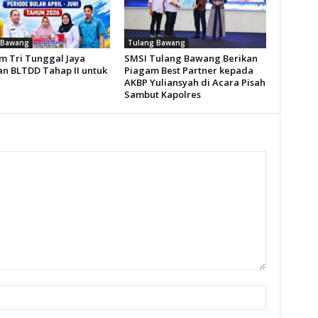
 Bawang
Tulang Bawang
 Tri Tunggal Jaya
SMSI Tulang Bawang Berikan
an BLTDD Tahap II untuk
Piagam Best Partner kepada
AKBP Yuliansyah di Acara Pisah
Sambut Kapolres