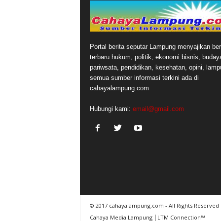
Portal berita seputar Lampung menyajikan ber
terbaru hukum, politik, ekonomi bisnis, buday
pariwsata, pendidikan, kesehatan, opini, lamp
semua sumber informasi terkini ada di
cahayalampung.com
Hubungi kami:
email@gmail.com
© 2017 cahayalampung.com - All Rights Reserved 
Cahaya Media Lampung │LTM Connection™