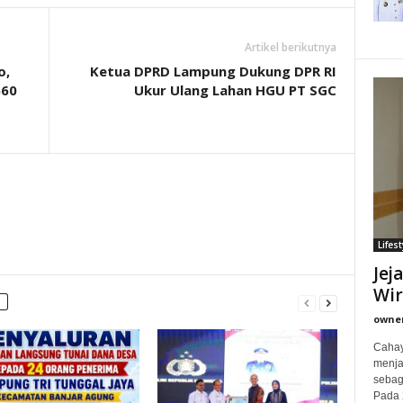
Artikel berikutnya
o,
Ketua DPRD Lampung Dukung DPR RI
660
Ukur Ulang Lahan HGU PT SGC
Lifest
Jej
Wi
owne
Cahay
menjad
sebag
Pada 