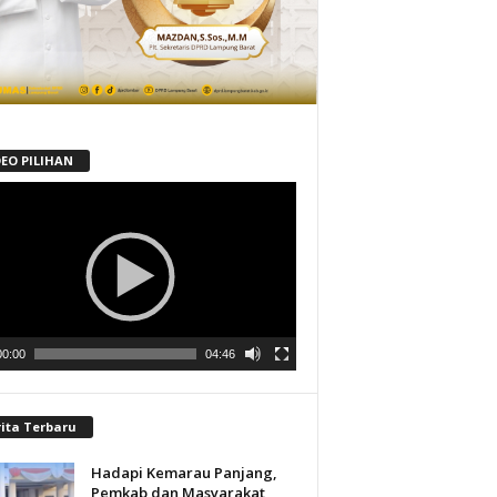
DEO PILIHAN
tar
00:00
04:46
rita Terbaru
Hadapi Kemarau Panjang,
Pemkab dan Masyarakat