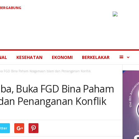
 BERGABUNG
MORE
NAL
KESEHATAN
EKONOMI
BERKELAKAR
a FGD Bina Paham Keagamaan Islam dan Penanganan Konflik
ba, Buka FGD Bina Paham
dan Penanganan Konflik
tter