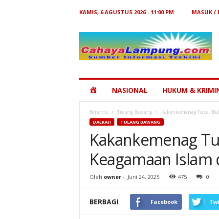
KAMIS, 6 AGUSTUS 2026 - 11:00 PM
MASUK /
Cahaya
Lampung
HOME
NASIONAL
HUKUM & KRIMI
Beranda
Tulang Bawang
Kakankemenag Tuba, Buk
DAERAH
TULANG BAWANG
Kakankemenag Tu
Keagamaan Islam 
Oleh
owner
-
Juni 24, 2025
475
0
BERBAGI
Facebook
Twi