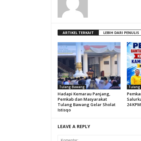
ARTIKEL TERKAIT
LEBIH DARI PENULIS
Tulang Bawang
Tulang
Hadapi Kemarau Panjang,
Pemkam
Pemkab dan Masyarakat
Salurk
Tulang Bawang Gelar Sholat
24 KPM
Istisqo
LEAVE A REPLY