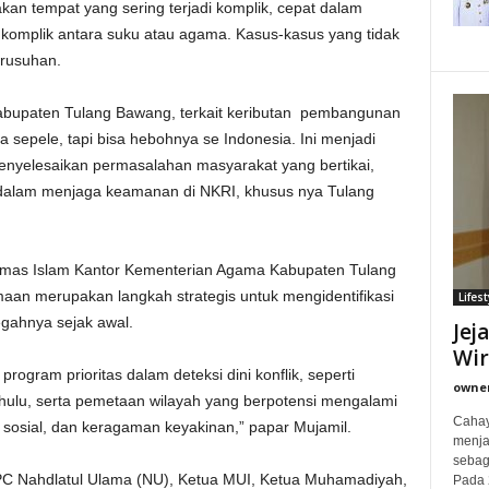
akan tempat yang sering terjadi komplik, cepat dalam
komplik antara suku atau agama. Kasus-kasus yang tidak
erusuhan.
abupaten Tulang Bawang, terkait keributan pembangunan
a sepele, tapi bisa hebohnya se Indonesia. Ini menjadi
enyelesaikan permasalahan masyarakat yang bertikai,
dalam menjaga keamanan di NKRI, khusus nya Tulang
nmas Islam Kantor Kementerian Agama Kabupaten Tulang
amaan merupakan langkah strategis untuk mengidentifikasi
Lifest
egahnya sejak awal.
Jej
Wi
ogram prioritas dalam deteksi dini konflik, seperti
owne
hulu, serta pemetaan wilayah yang berpotensi mengalami
Cahay
 sosial, dan keragaman keyakinan,” papar Mujamil.
menjad
sebag
 PC Nahdlatul Ulama (NU), Ketua MUI, Ketua Muhamadiyah,
Pada 