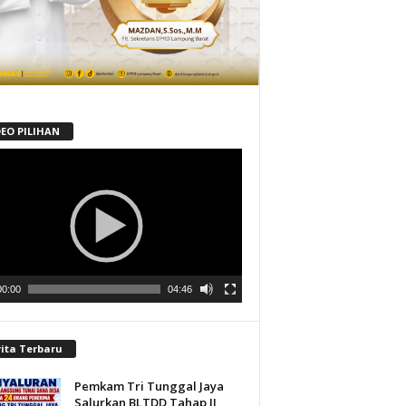
DEO PILIHAN
tar
00:00
04:46
rita Terbaru
Pemkam Tri Tunggal Jaya
Salurkan BLTDD Tahap II