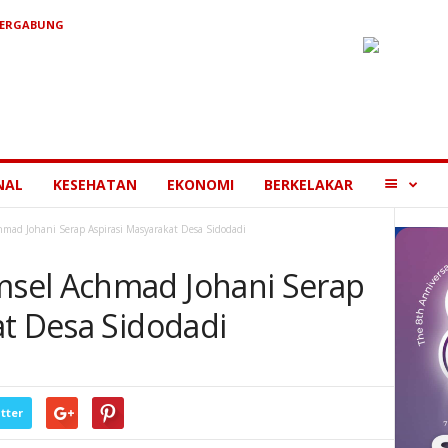
BERGABUNG
MORE
NAL
KESEHATAN
EKONOMI
BERKELAKAR
ad Johani Serap Aspirasi Masyarakat Desa Sidodadi
sel Achmad Johani Serap
at Desa Sidodadi
tter