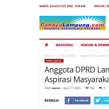
KAMIS, 6 AGUSTUS 2026 - 9:28 AM
MASUK / 
Cahaya
Lampung
HOME
NASIONAL
HUKUM & KRIMI
Beranda
DPRD LAMSEL
Anggota DPRD Lamsel Achm
DPRD LAMSEL
Anggota DPRD Lam
Aspirasi Masyarak
Oleh
owner
-
April 17, 2025
162
0
BERBAGI
Facebook
Twi