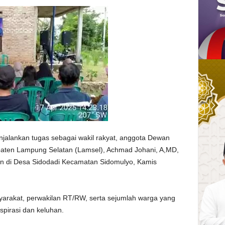
lankan tugas sebagai wakil rakyat, anggota Dewan
aten Lampung Selatan (Lamsel), Achmad Johani, A,MD,
an di Desa Sidodadi Kecamatan Sidomulyo, Kamis
syarakat, perwakilan RT/RW, serta sejumlah warga yang
pirasi dan keluhan.