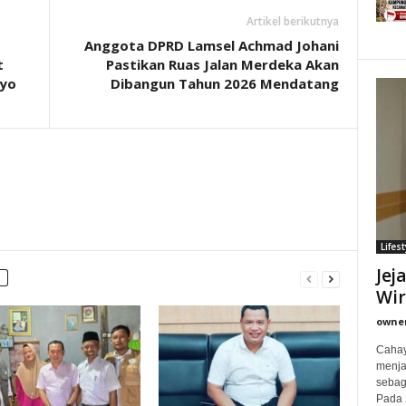
Artikel berikutnya
Anggota DPRD Lamsel Achmad Johani
t
Pastikan Ruas Jalan Merdeka Akan
lyo
Dibangun Tahun 2026 Mendatang
Lifest
Jej
Wi
owne
Cahay
menjad
sebag
Pada 