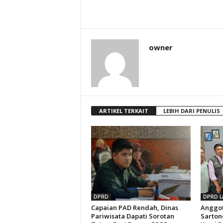
owner
ARTIKEL TERKAIT
LEBIH DARI PENULIS
DPRD
DPRD L
Capaian PAD Rendah, Dinas
Anggot
Pariwisata Dapati Sorotan
Sarton