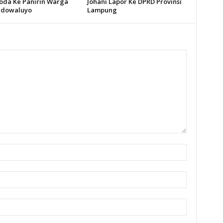
Roda Ke Panirin Warga
Johani Lapor Ke DPRD Provinsi
idowaluyo
Lampung