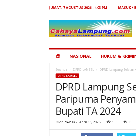
JUMAT, 7 AGUSTUS 2026 - 4:03 PM
MASUK / 
Cahaya
Lampung
HOME
NASIONAL
HUKUM & KRIMI
Beranda
DPRD LAMSEL
DPRD Lampung Selatan G
DPRD LAMSEL
DPRD Lampung Sel
Paripurna Penyam
Bupati TA 2024
Oleh
owner
-
April 16, 2025
190
0