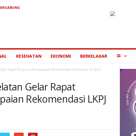
BERGABUNG
MORE
NAL
KESEHATAN
EKONOMI
BERKELAKAR
elar Rapat Paripurna Penyampaian Rekomendasi LKPJ Bupati TA 2024
atan Gelar Rapat
paian Rekomendasi LKPJ