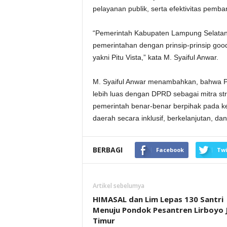
pelayanan publik, serta efektivitas pemba
“Pemerintah Kabupaten Lampung Selatan 
pemerintahan dengan prinsip-prinsip goo
yakni Pitu Vista,” kata M. Syaiful Anwar.
M. Syaiful Anwar menambahkan, bahwa 
lebih luas dengan DPRD sebagai mitra s
pemerintah benar-benar berpihak pada 
daerah secara inklusif, berkelanjutan, dan
BERBAGI
Facebook
Twi
Artikel sebelumya
HIMASAL dan Lim Lepas 130 Santri
Menuju Pondok Pesantren Lirboyo
Timur