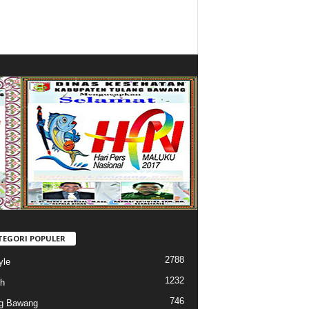
TEGORI POPULER
2788
yle
1232
h
746
g Bawang