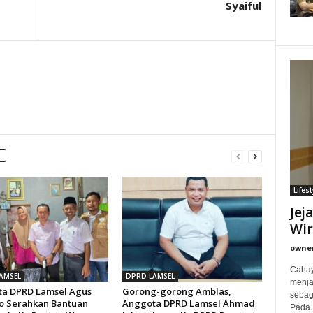
Syaiful
Lifest
Jej
Wi
owne
Cahay
AMSEL
DPRD LAMSEL
menjad
a DPRD Lamsel Agus
Gorong-gorong Amblas,
sebag
o Serahkan Bantuan
Anggota DPRD Lamsel Ahmad
Pada 