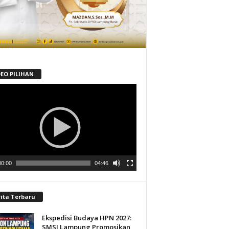
DEO PILIHAN
tar
00:00
04:46
rita Terbaru
Ekspedisi Budaya HPN 2027:
SMSI Lampung Promosikan