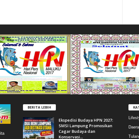
BERITA LEBIH
KA
Lifest
Ekspedisi Budaya HPN 2027:
SMSI Lampung Promosikan
Daera
Cagar Budaya dan
ita
Konservasi...
Tulan