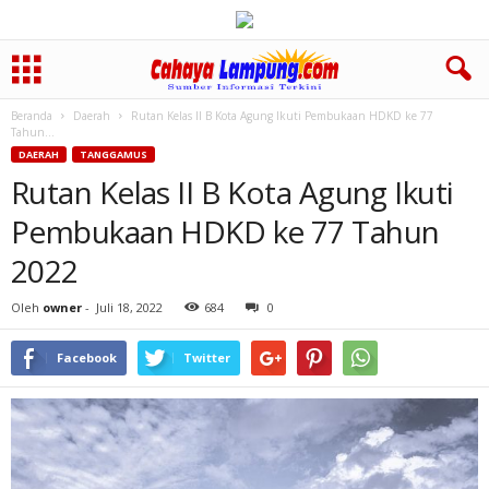
Beranda
Daerah
Rutan Kelas II B Kota Agung Ikuti Pembukaan HDKD ke 77
Tahun...
DAERAH
TANGGAMUS
Rutan Kelas II B Kota Agung Ikuti
Pembukaan HDKD ke 77 Tahun
2022
Oleh
owner
-
Juli 18, 2022
684
0
Facebook
Twitter