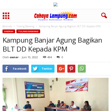
Beranda
Tulang Bawang
Kampung Banjar Agung Bagikan BLT DD Kepada KPM
DAERAH
TULANG BAWANG
Kampung Banjar Agung Bagikan
BLT DD Kepada KPM
Oleh
owner
-
Juni 10, 2022
494
0
Facebook
Twitter