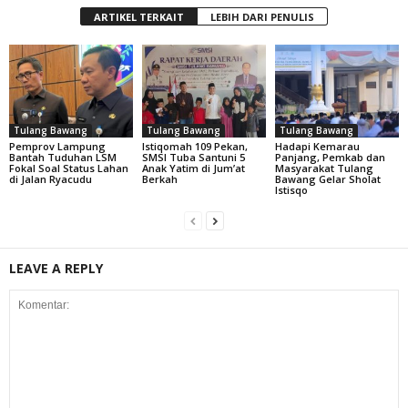
ARTIKEL TERKAIT
LEBIH DARI PENULIS
Tulang Bawang
Tulang Bawang
Tulang Bawang
Pemprov Lampung
Istiqomah 109 Pekan,
Hadapi Kemarau
Bantah Tuduhan LSM
SMSI Tuba Santuni 5
Panjang, Pemkab dan
Fokal Soal Status Lahan
Anak Yatim di Jum’at
Masyarakat Tulang
di Jalan Ryacudu
Berkah
Bawang Gelar Sholat
Istisqo
LEAVE A REPLY