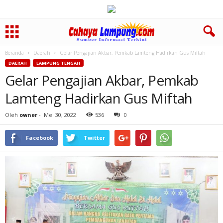
Beranda
Daerah
Gelar Pengajian Akbar, Pemkab Lamteng Hadirkan Gus Miftah
DAERAH
LAMPUNG TENGAH
Gelar Pengajian Akbar, Pemkab
Lamteng Hadirkan Gus Miftah
Oleh
owner
-
Mei 30, 2022
536
0
Facebook
Twitter