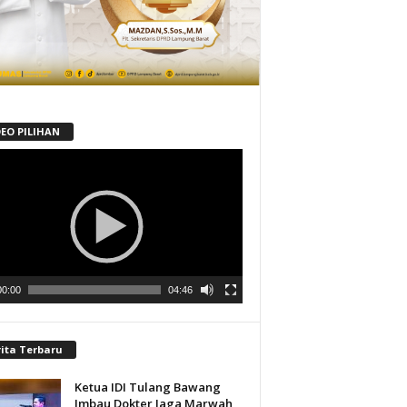
DEO PILIHAN
tar
00:00
04:46
rita Terbaru
Ketua IDI Tulang Bawang
Imbau Dokter Jaga Marwah