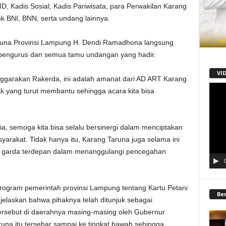
, Kadis Sosial, Kadis Pariwisata, para Perwakilan Karang
 BNI, BNN, serta undang lainnya.
aruna Provinsi Lampung H. Dendi Ramadhona langsung
engurus dan semua tamu undangan yang hadir.
VI
enggarakan Rakerda, ini adalah amanat dari AD ART Karang
Pemu
k yang turut membantu sehingga acara kita bisa
Video
ia, semoga kita bisa selalu bersinergi dalam menciptakan
yarakat. Tidak hanya itu, Karang Taruna juga selama ini
 garda terdepan dalam menanggulangi pencegahan
program pemerintah provinsi Lampung tentang Kartu Petani
Be
elaskan bahwa pihaknya telah ditunjuk sebagai
rsebut di daerahnya masing-masing oleh Gubernur
na itu tersebar sampai ke tingkat bawah sehingga