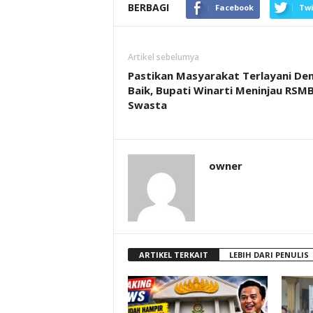
BERBAGI
Facebook
Twi
Artikel sebelumya
Pastikan Masyarakat Terlayani De
Baik, Bupati Winarti Meninjau RSM
Swasta
owner
ARTIKEL TERKAIT
LEBIH DARI PENULIS