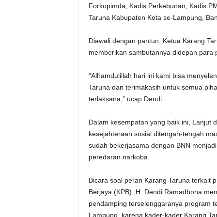
Forkopimda, Kadis Perkebunan, Kadis PMD
Taruna Kabupaten Kota se-Lampung, Bank
Diawali dengan pantun, Ketua Karang T
memberikan sambutannya didepan para p
“Alhamdulillah hari ini kami bisa menyel
Taruna dan terimakasih untuk semua piha
terlaksana,” ucap Dendi.
Dalam kesempatan yang baik ini, Lanjut d
kesejahteraan sosial ditengah-tengah mas
sudah bekerjasama dengan BNN menjadi
peredaran narkoba.
Bicara soal peran Karang Taruna terkait 
Berjaya (KPB), H. Dendi Ramadhona menj
pendamping terselenggaranya program te
Lampung, karena kader-kader Karang Taru