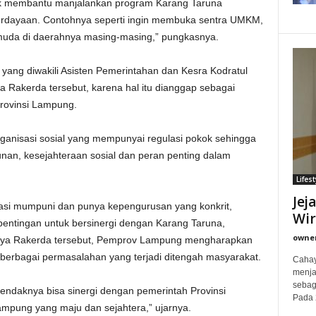
ntuk membantu manjalankan program Karang Taruna
dayaan. Contohnya seperti ingin membuka sentra UMKM,
emuda di daerahnya masing-masing,” pungkasnya.
ang diwakili Asisten Pemerintahan dan Kesra Kodratul
 Rakerda tersebut, karena hal itu dianggap sebagai
Provinsi Lampung.
rganisasi sosial yang mempunyai regulasi pokok sehingga
an, kesejahteraan sosial dan peran penting dalam
Lifest
Jej
sasi mumpuni dan punya kepengurusan yang konkrit,
Wi
pentingan untuk bersinergi dengan Karang Taruna,
owne
nya Rakerda tersebut, Pemprov Lampung mengharapkan
erbagai permasalahan yang terjadi ditengah masyarakat.
Cahay
menjad
sebag
hendaknya bisa sinergi dengan pemerintah Provinsi
Pada 
mpung yang maju dan sejahtera,” ujarnya.