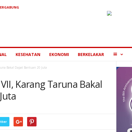
BERGABUNG
MORE
NAL
KESEHATAN
EKONOMI
BERKELAKAR
runa Bakal Dapat Bantuan 20 Juta
VII, Karang Taruna Bakal
Juta
tter