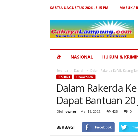
SABTU, 8 AGUSTUS 2026 - 8:45 PM
MASUK / 
Cahaya
Lampung
HOME
NASIONAL
HUKUM & KRIMI
Beranda
Daerah
Dalam Rakerda Ke VII, Karang Ta
DAERAH
PESAWARAN
Dalam Rakerda Ke 
Dapat Bantuan 20 
Oleh
owner
-
Mei 15, 2022
425
0
BERBAGI
Facebook
Twi