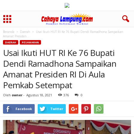
Beranda
Daerah
Usai Ikuti HUT RI Ke 76 Bupati Dendi Ramadhona Sampaikan
Amanat Presiden...
DAERAH
PESAWARAN
Usai Ikuti HUT RI Ke 76 Bupati
Dendi Ramadhona Sampaikan
Amanat Presiden RI Di Aula
Pemkab Setempat
Oleh
owner
-
Agustus 18, 2021
376
0
Facebook
Twitter