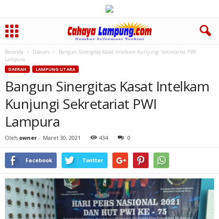
Beranda
Daerah
Bangun Sinergitas Kasat Intelkam Kunjungi Sekretariat PWI
Lampura
DAERAH
LAMPUNG UTARA
Bangun Sinergitas Kasat Intelkam
Kunjungi Sekretariat PWI
Lampura
Oleh
owner
-
Maret 30, 2021
434
0
Facebook
Twitter