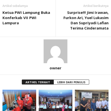
Artikel sebelumya
Artikel berikutnya
Ketua PWI Lampung Buka
Surprise!!! Jimi Irawan,
Konferkab VII PWI
Furkon Ari, Yuel Lukasim
Lampura
Dan Supriyadi Lafian
Terima Cinderamata
owner
ARTIKEL TERKAIT
LEBIH DARI PENULIS