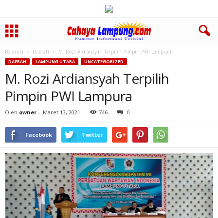
Beranda
Daerah
M. Rozi Ardiansyah Terpilih Pimpin PWI Lampura
DAERAH
LAMPUNG UTARA
UNCATEGORIZED
M. Rozi Ardiansyah Terpilih
Pimpin PWI Lampura
Oleh
owner
-
Maret 13, 2021
746
0
Facebook
Twitter