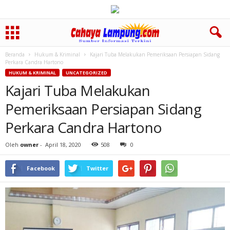
Beranda
Hukum & Kriminal
Kajari Tuba Melakukan Pemeriksaan Persiapan Sidang
Perkara Candra Hartono
HUKUM & KRIMINAL
UNCATEGORIZED
Kajari Tuba Melakukan
Pemeriksaan Persiapan Sidang
Perkara Candra Hartono
Oleh
owner
-
April 18, 2020
508
0
Facebook
Twitter