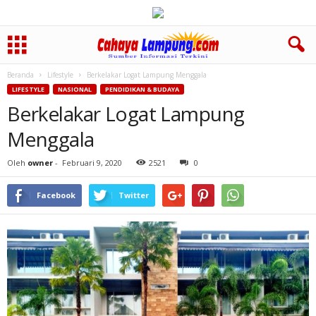
Beranda
Lifestyle
Berkelakar Logat Lampung Menggala
LIFESTYLE
NASIONAL
PENDIDIKAN & BUDAYA
Berkelakar Logat Lampung
Menggala
Oleh
owner
-
Februari 9, 2020
2521
0
Facebook
Twitter