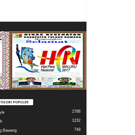
TEGORI POPULER
2788
yle
1232
h
749
g Bawang