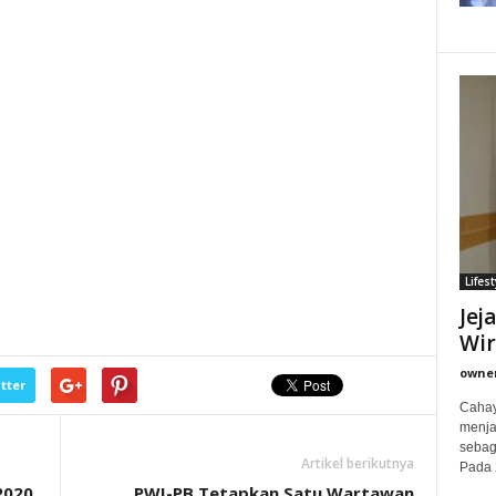
Lifest
Jej
Wi
owne
tter
Cahay
menjad
sebag
Artikel berikutnya
Pada 
2020,
PWI-PB Tetapkan Satu Wartawan