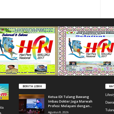
BERITA LEBIH
KA
Lifest
Ketua IDI Tulang Bawang
Imbau Dokter Jaga Marwah
Daera
Profesi: Melayani dengan...
ita
Tulan
Agustus 8, 2026
a,