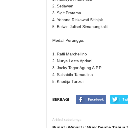
2. Setiawan
3. Sigit Pratama
4. Yohana Riskawati Sitinjak
5. Belwin Julisef Simanungkalit
Medali Perunggu;
1. Rafli Marchellino
2. Nurya Lesta Apriani
3. Jacky Tegar Agung A.P.P
4. Salsabila Tamaulina
5. Khodija Turizqi
BERBAGI
Facebook
Twi
Artikel sebelumya
Bupati Winarti : Way Dente Tahun 