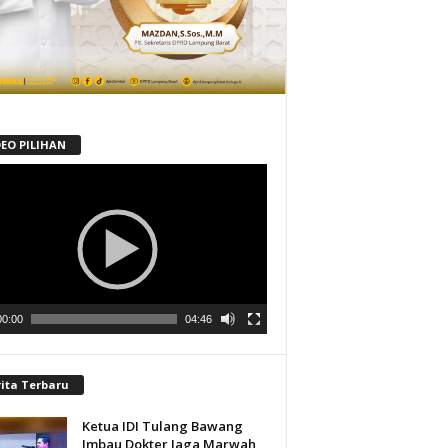
DEO PILIHAN
tar
00:00
04:46
rita Terbaru
Ketua IDI Tulang Bawang
Imbau Dokter Jaga Marwah