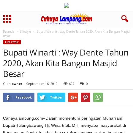
Beranda
Lifestyle
Bupati Winarti : Way Dente Tahun 2020, Akan Kita Bangun Masjid
Besar
LIFESTYLE
Bupati Winarti : Way Dente Tahun
2020, Akan Kita Bangun Masjid
Besar
Oleh
owner
-
September 16, 2019
607
0
Facebook
Twitter
Cahayalampung.com–Dalam momentum peringatan Muharram,
Bupati Tulangbawang Hj. Winarti SE MH, menyapa masyarakat di
Kecamatan Dente Teladas dan sekaligus menyerahkan beragam