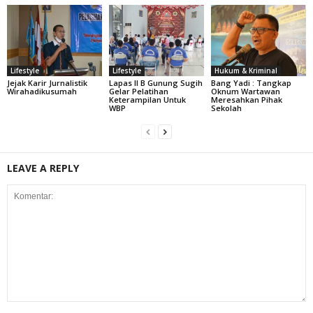
Lifestyle
Lifestyle
Hukum & Kriminal
Jejak Karir Jurnalistik
Lapas II B Gunung Sugih
Bang Yadi : Tangkap
Wirahadikusumah
Gelar Pelatihan
Oknum Wartawan
Keterampilan Untuk
Meresahkan Pihak
WBP
Sekolah
LEAVE A REPLY