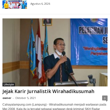
Agustus 6, 2026
Lifestyle
Jejak Karir Jurnalistik Wirahadikusumah
owner
-
Oktober 5, 2021
0
Cahayalampung.com (Lampung) - Wirahadikusumah menjadi wartawan pada
Mei 2008. Kala itu ia tercatat sebagai wartawan desk kriminal SKH Radar