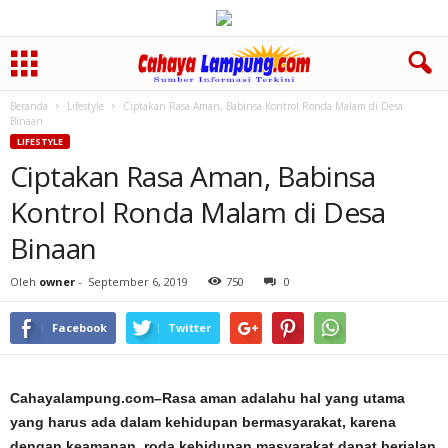
Beranda
Lifestyle
Ciptakan Rasa Aman, Babinsa Kontrol Ronda Malam di Desa
Binaan
LIFESTYLE
Ciptakan Rasa Aman, Babinsa
Kontrol Ronda Malam di Desa
Binaan
Oleh
owner
-
September 6, 2019
750
0
Facebook
Twitter
Cahayalampung.com–Rasa aman adalahu hal yang utama
yang harus ada dalam kehidupan bermasyarakat, karena
dengan keamanan, roda kehidupan masyarakat dapat berjalan