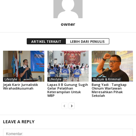
owner
ARTIKEL TERKAIT
LEBIH DARI PENULIS
Lifestyle
Lifestyle
Hukum & Kriminal
Jejak Karir Jurnalistik
Lapas II B Gunung Sugih
Bang Yadi : Tangkap
Wirahadikusumah
Gelar Pelatihan
Oknum Wartawan
Keterampilan Untuk
Meresahkan Pihak
WBP
Sekolah
LEAVE A REPLY