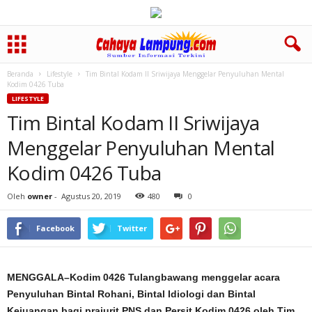
Beranda
Lifestyle
Tim Bintal Kodam II Sriwijaya Menggelar Penyuluhan Mental
Kodim 0426 Tuba
LIFESTYLE
Tim Bintal Kodam II Sriwijaya
Menggelar Penyuluhan Mental
Kodim 0426 Tuba
Oleh
owner
-
Agustus 20, 2019
480
0
Facebook
Twitter
MENGGALA–Kodim 0426 Tulangbawang menggelar acara
Penyuluhan Bintal Rohani, Bintal Idiologi dan Bintal
Kejuangan bagi prajurit PNS dan Persit Kodim 0426 oleh Tim