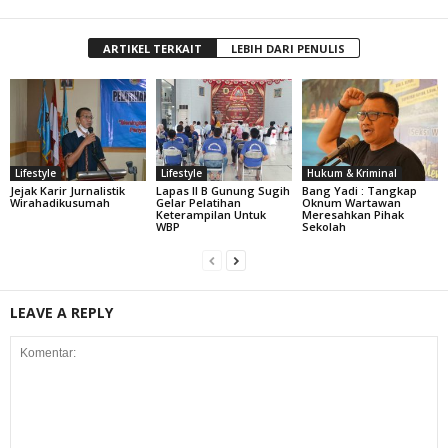
ARTIKEL TERKAIT
LEBIH DARI PENULIS
Lifestyle
Lifestyle
Hukum & Kriminal
Jejak Karir Jurnalistik
Lapas II B Gunung Sugih
Bang Yadi : Tangkap
Wirahadikusumah
Gelar Pelatihan
Oknum Wartawan
Keterampilan Untuk
Meresahkan Pihak
WBP
Sekolah
LEAVE A REPLY