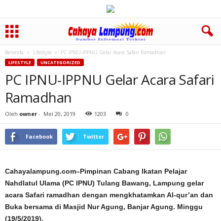
Beranda
Lifestyle
PC IPNU-IPPNU Gelar Acara Safari Ramadhan
LIFESTYLE
UNCATEGORIZED
PC IPNU-IPPNU Gelar Acara Safari
Ramadhan
Oleh
owner
-
Mei 20, 2019
1203
0
Facebook
Twitter
Cahayalampung.com–Pimpinan Cabang Ikatan Pelajar
Nahdlatul Ulama (PC IPNU) Tulang Bawang, Lampung gelar
acara Safari ramadhan dengan mengkhatamkan Al-qur’an dan
Buka bersama di Masjid Nur Agung, Banjar Agung. Minggu
(19/5/2019).