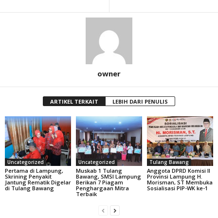
owner
ARTIKEL TERKAIT
LEBIH DARI PENULIS
Uncategorized
Uncategorized
Tulang Bawang
Pertama di Lampung,
Muskab 1 Tulang
Anggota DPRD Komisi II
Skrining Penyakit
Bawang, SMSI Lampung
Provinsi Lampung H.
Jantung Rematik Digelar
Berikan 7 Piagam
Morisman, ST Membuka
di Tulang Bawang
Penghargaan Mitra
Sosialisasi PIP-WK ke-1
Terbaik