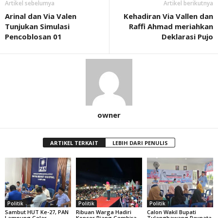
Artikel sebelumya
Artikel berikutnya
Arinal dan Via Valen
Kehadiran Via Vallen dan
Tunjukan Simulasi
Raffi Ahmad meriahkan
Pencoblosan 01
Deklarasi Pujo
owner
ARTIKEL TERKAIT
LEBIH DARI PENULIS
Politik
Politik
Politik
Sambut HUT Ke-27, PAN
Ribuan Warga Hadiri
Calon Wakil Bupati
Lampung Gelar
Konser Riang Gembira
Tulangbawang Reynata