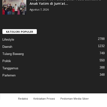
Anak Yatim di Jum’at...
Agustus 7, 2026
KATEGORI POPULER
2788
Lifestyle
1232
Daerah
749
Tulang Bawang
550
Politik
388
Tanggamus
348
Parlemen
Redaksi
Kebijakan Privasi
Pedoman Media Siber
© 2017 cahayalampung.com - All Rights Reserved │PT. Cahaya Media Lampung