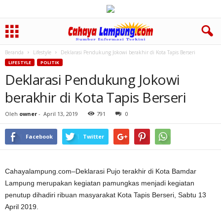
Beranda
Lifestyle
Deklarasi Pendukung Jokowi berakhir di Kota Tapis Berseri
LIFESTYLE
POLITIK
Deklarasi Pendukung Jokowi
berakhir di Kota Tapis Berseri
Oleh
owner
-
April 13, 2019
791
0
Facebook
Twitter
Cahayalampung.com–Deklarasi Pujo terakhir di Kota Bamdar
Lampung merupakan kegiatan pamungkas menjadi kegiatan
penutup dihadiri ribuan masyarakat Kota Tapis Berseri, Sabtu 13
April 2019.