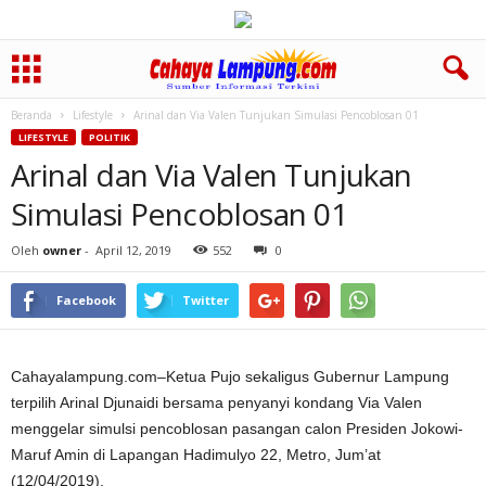
Beranda
Lifestyle
Arinal dan Via Valen Tunjukan Simulasi Pencoblosan 01
LIFESTYLE
POLITIK
Arinal dan Via Valen Tunjukan
Simulasi Pencoblosan 01
Oleh
owner
-
April 12, 2019
552
0
Facebook
Twitter
Cahayalampung.com–Ketua Pujo sekaligus Gubernur Lampung
terpilih Arinal Djunaidi bersama penyanyi kondang Via Valen
menggelar simulsi pencoblosan pasangan calon Presiden Jokowi-
Maruf Amin di Lapangan Hadimulyo 22, Metro, Jum’at
(12/04/2019).