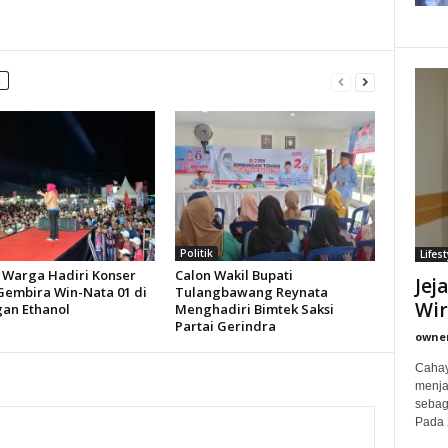
Politik
Lifest
 Warga Hadiri Konser
Calon Wakil Bupati
Jej
Gembira Win-Nata 01 di
Tulangbawang Reynata
Wi
an Ethanol
Menghadiri Bimtek Saksi
Partai Gerindra
owne
Cahay
menjad
sebag
Pada 