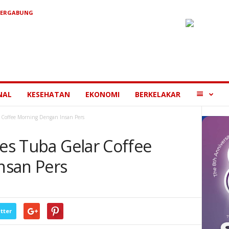
BERGABUNG
MORE
NAL
KESEHATAN
EKONOMI
BERKELAKAR
ar Coffee Morning Dengan Insan Pers
res Tuba Gelar Coffee
nsan Pers
tter