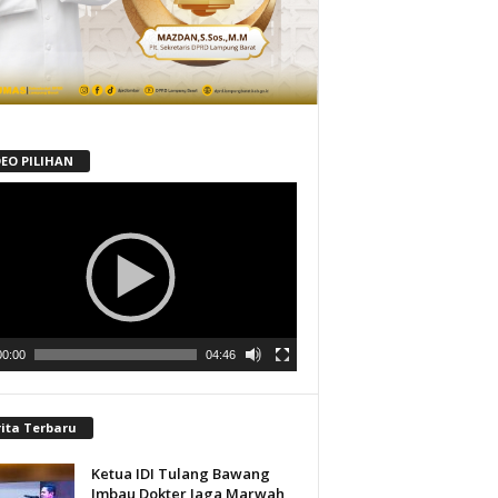
DEO PILIHAN
tar
00:00
04:46
rita Terbaru
Ketua IDI Tulang Bawang
Imbau Dokter Jaga Marwah