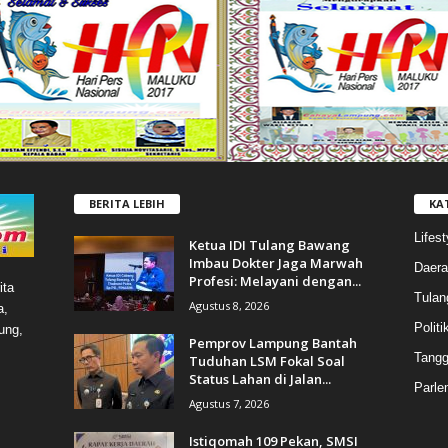
BERITA LEBIH
KA
Lifest
Ketua IDI Tulang Bawang
Imbau Dokter Jaga Marwah
Daera
Profesi: Melayani dengan...
ita
Tulan
Agustus 8, 2026
a,
Politi
ung,
Pemprov Lampung Bantah
Tang
Tuduhan LSM Fokal Soal
Status Lahan di Jalan...
Parle
Agustus 7, 2026
Istiqomah 109 Pekan, SMSI