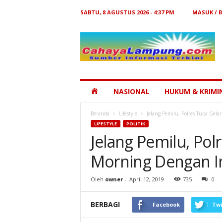
SABTU, 8 AGUSTUS 2026 - 4:37 PM
MASUK / 
Cahaya
Lampung
HOME
NASIONAL
HUKUM & KRIMI
Beranda
Lifestyle
Jelang Pemilu, Polres Tuba Gel
LIFESTYLE
POLITIK
Jelang Pemilu, Pol
Morning Dengan I
Oleh
owner
-
April 12, 2019
735
0
BERBAGI
Facebook
Twi