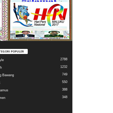
TEGORI POPULER
2788
yle
1232
h
749
g Bawang
550
k
388
gamus
348
men