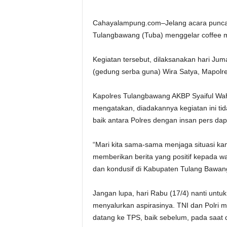
Cahayalampung.com–Jelang acara puncak
Tulangbawang (Tuba) menggelar coffee mo
Kegiatan tersebut, dilaksanakan hari Jum
(gedung serba guna) Wira Satya, Mapolr
Kapolres Tulangbawang AKBP Syaiful Wah
mengatakan, diadakannya kegiatan ini tida
baik antara Polres dengan insan pers dapa
“Mari kita sama-sama menjaga situasi ka
memberikan berita yang positif kepada w
dan kondusif di Kabupaten Tulang Bawang
Jangan lupa, hari Rabu (17/4) nanti unt
menyalurkan aspirasinya. TNI dan Polri
datang ke TPS, baik sebelum, pada saat d