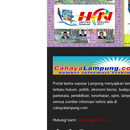
Portal berita seputar Lampung menyajikan ber
terbaru hukum, politik, ekonomi bisnis, buday
pariwsata, pendidikan, kesehatan, opini, lamp
semua sumber informasi terkini ada di
cahayalampung.com
Hubungi kami:
email@gmail.com