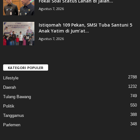
Fokal Soal Status Lahan di Jalan...
Agustus 7, 2026
Istiqomah 109 Pekan, SMSI Tuba Santuni 5
Anak Yatim di Jum’at...
Agustus 7, 2026
KATEGORI POPULER
2788
Lifestyle
1232
Daerah
749
Tulang Bawang
550
Politik
388
Tanggamus
348
Parlemen