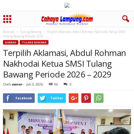
Beranda
Tulang Bawang
Terpilih Aklamasi, Abdul Rohman Nakhodai Ketua SMSI
Tulang Bawang Periode 2026 –...
DAERAH
TULANG BAWANG
Terpilih Aklamasi, Abdul Rohman
Nakhodai Ketua SMSI Tulang
Bawang Periode 2026 – 2029
Oleh
owner
-
Juli 3, 2026
96
0
Facebook
Twitter