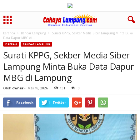
Beranda
Bandar Lampung
Surati KPPG, Sekber Media Siber Lampung Minta Buka
Data Dapur MBG di...
DAERAH
BANDAR LAMPUNG
Surati KPPG, Sekber Media Siber
Lampung Minta Buka Data Dapur
MBG di Lampung
Oleh
owner
-
Mei 18, 2026
131
0
Facebook
Twitter